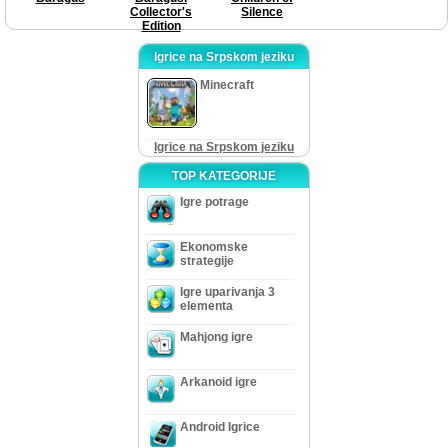
Collector's
Silence
Edition
Igrice na Srpskom jeziku
Minecraft
Igrice na Srpskom jeziku
TOP KATEGORIJE
Igre potrage
Ekonomske
strategije
Igre uparivanja 3
elementa
Mahjong igre
Arkanoid igre
Android Igrice