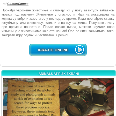
od
GamesGames
Пронађи угрожене животиње и сликају их у нову авантуру забавном
мрежи под називом Животиње у опасности. Иди на локацијама на
којима су виђени животиње у последње време. Када пронађете ставку
изгубљену или животињу, кликните на њу са миша. Попуните листу
пре времена понестане. После сваког нивоа, можете научити нове
чињенице о животињама које сте нашли! Ово ће бити занимљив, тако,
заиграти игру одмах и бесплатно. Срећно!
IGRAJTE ONLINE
ANIMALS AT RISK EKRANI