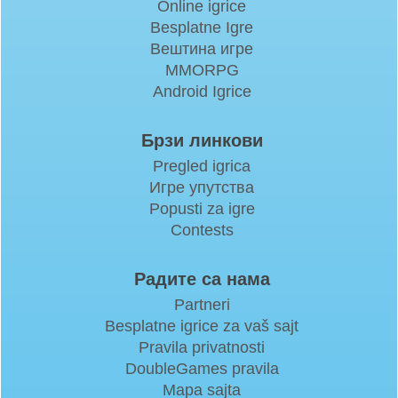
Online igrice
Besplatne Igre
Вештина игре
MMORPG
Android Igrice
Брзи линкови
Pregled igrica
Игре упутства
Popusti za igre
Contests
Радите са нама
Partneri
Besplatne igrice za vaš sajt
Pravila privatnosti
DoubleGames pravila
Mapa sajta