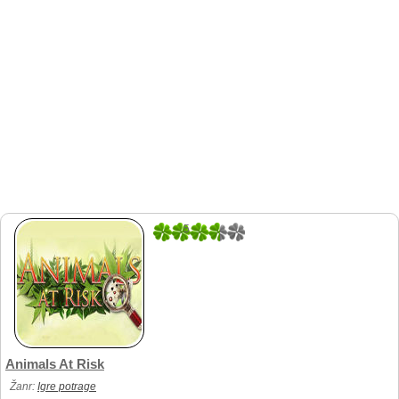
5
1
Animals At Risk
Žanr:
Igre potrage