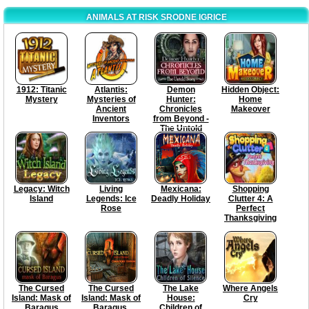
ANIMALS AT RISK SRODNE IGRICE
1912: Titanic
Atlantis:
Demon
Hidden Object:
Mystery
Mysteries of
Hunter:
Home
Ancient
Chronicles
Makeover
Inventors
from Beyond -
The Untold
Story
Legacy: Witch
Living
Mexicana:
Shopping
Island
Legends: Ice
Deadly Holiday
Clutter 4: A
Rose
Perfect
Thanksgiving
The Cursed
The Cursed
The Lake
Where Angels
Island: Mask of
Island: Mask of
House:
Cry
Baragus
Baragus.
Children of