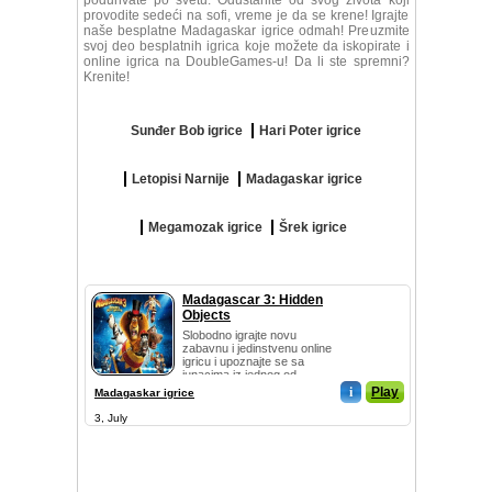
poduhvate po svetu. Odustanite od svog života koji
provodite sedeći na sofi, vreme je da se krene! Igrajte
naše besplatne Madagaskar igrice odmah! Preuzmite
svoj deo besplatnih igrica koje možete da iskopirate i
online igrica na DoubleGames-u! Da li ste spremni?
Krenite!
Sunđer Bob igrice
Hari Poter igrice
Letopisi Narnije
Madagaskar igrice
Megamozak igrice
Šrek igrice
Madagascar 3: Hidden
Objects
Slobodno igrajte novu
zabavnu i jedinstvenu online
igricu i upoznajte se sa
junacima iz jednog od...
i
Play
Madagaskar igrice
3, July