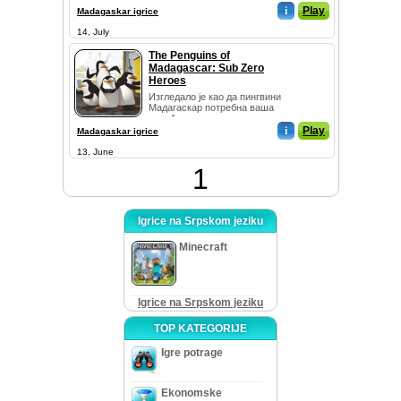
неутрализује велики
i
Play
Madagaskar igrice
фабрика к...
14, July
The Penguins of
Madagascar: Sub Zero
Heroes
Изгледало је као да пингвини
Мадагаскар потребна ваша
помоћ у новом адитива
платформска игра Пинг...
i
Play
Madagaskar igrice
13, June
1
Igrice na Srpskom jeziku
Minecraft
Igrice na Srpskom jeziku
TOP KATEGORIJE
Igre potrage
Ekonomske