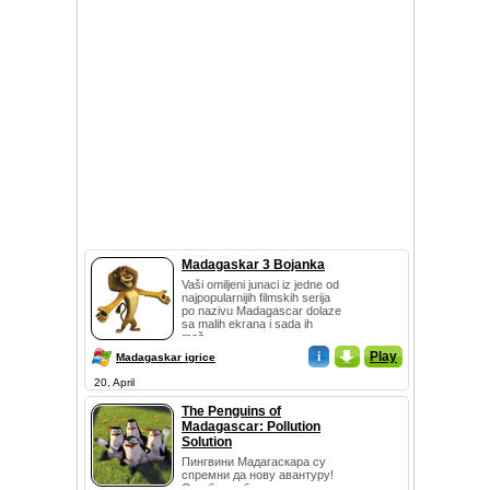
Madagaskar 3 Bojanka
Vaši omiljeni junaci iz jedne od
najpopularnijih filmskih serija
po nazivu Madagascar dolaze
sa malih ekrana i sada ih
mož...
i
_
Play
Madagaskar igrice
20, April
The Penguins of
Madagascar: Pollution
Solution
Пингвини Мадагаскара су
спремни да нову авантуру!
Они би требало да