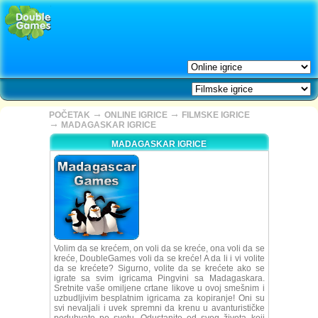
→
→
POČETAK
ONLINE IGRICE
FILMSKE IGRICE
→
MADAGASKAR IGRICE
MADAGASKAR IGRICE
Volim da se krećem, on voli da se kreće, ona voli da se
kreće, DoubleGames voli da se kreće! A da li i vi volite
da se krećete? Sigurno, volite da se krećete ako se
igrate sa svim igricama Pingvini sa Madagaskara.
Sretnite vaše omiljene crtane likove u ovoj smešnim i
uzbudljivim besplatnim igricama za kopiranje! Oni su
svi nevaljali i uvek spremni da krenu u avanturističke