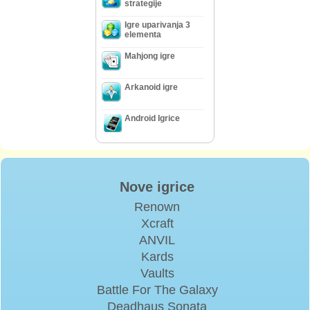
strategije
Igre uparivanja 3
elementa
Mahjong igre
Arkanoid igre
Android Igrice
Nove igrice
Renown
Xcraft
ANVIL
Kards
Vaults
Battle For The Galaxy
Deadhaus Sonata