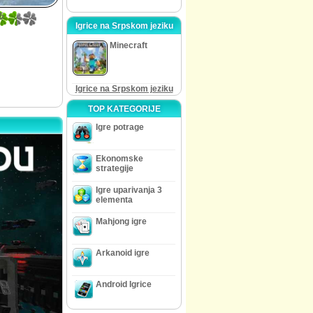
5
Igrice na Srpskom jeziku
Minecraft
Igrice na Srpskom jeziku
TOP KATEGORIJE
Igre potrage
Ekonomske
strategije
Igre uparivanja 3
elementa
Mahjong igre
Arkanoid igre
Android Igrice