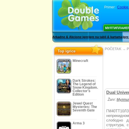
Primer:
Cookie
МУЛТИПЛАИЕ
Arkadne & Akcione igre
Igre na tabli & kartama
Igre
POČETAK
→
P
Top igrice
Minecraft
Dark Strokes:
The Legend of
Snow Kingdom.
Collector's
Dual Unive
Edition
Žanr:
Мулти
Jewel Quest
Mysteries: The
Seventh Gate
ГМ40ТТ10Л
непрекидном
слободно д
Arma 3
структура, 