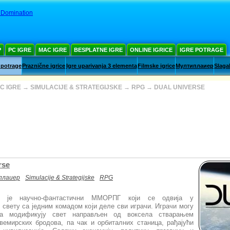
 Domination
Р
PC IGRE
MAC IGRE
BESPLATNE IGRE
ONLINE IGRICE
IGRE POTRAGE
 potrage
Praznične igrice
Igre uparivanja 3 elementa
Filmske igrice
Мултиплаиер
Slaga
C IGRE
→
SIMULACIJE & STRATEGIJSKE
→
RPG
→
DUAL UNIVERSE
rse
плаиер
Simulacije & Strategijske
RPG
3 је научно-фантастични ММОРПГ који се одвија у
 свету са једним комадом који деле сви играчи. Играчи могу
а модификују свет направљен од воксела стварањем
свемирских бродова, па чак и орбиталних станица, рађајући