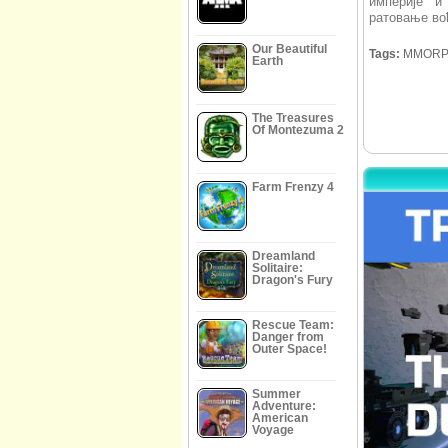
империје и
ратовање во
Our Beautiful
Tags:
MMORPG
Earth
The Treasures
Of Montezuma 2
Farm Frenzy 4
Dreamland
Solitaire:
Dragon's Fury
Rescue Team:
Danger from
Outer Space!
Summer
Adventure:
American
Voyage