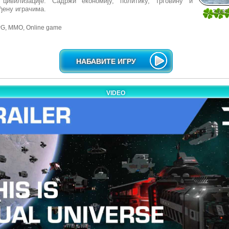
 цивилизације. Садржи економију, политику, трговину и
ђену играчима.
2.687
32
, MMO, Online game
НАБАВИТЕ ИГРУ
VIDEO