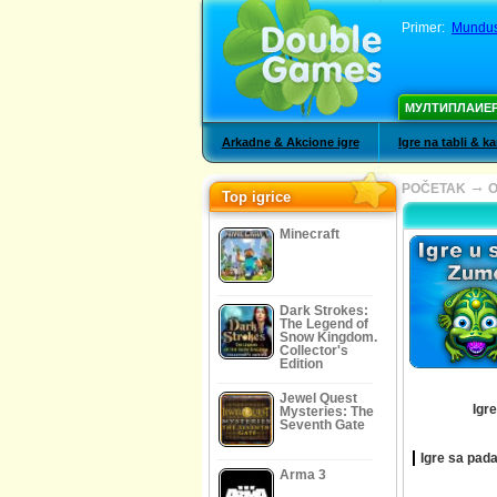
Primer:
Mundus
МУЛТИПЛАИЕ
Arkadne & Akcione igre
Igre na tabli & k
→
POČETAK
O
Top igrice
Minecraft
Dark Strokes:
The Legend of
Snow Kingdom.
Collector's
Edition
Jewel Quest
Igr
Mysteries: The
Seventh Gate
Igre sa pad
Arma 3