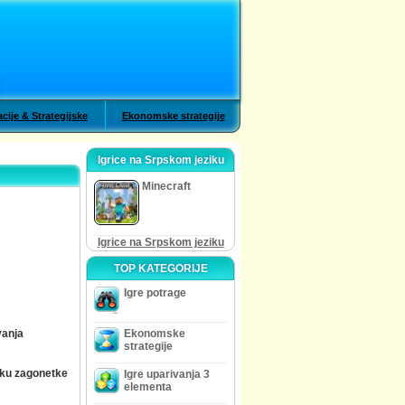
cije & Strategijske
Ekonomske strategije
Igrice na Srpskom jeziku
Minecraft
Igrice na Srpskom jeziku
TOP KATEGORIJE
Igre potrage
vanja
Ekonomske
strategije
ku zagonetke
Igre uparivanja 3
elementa