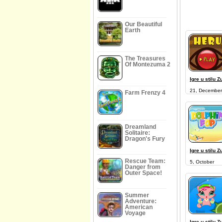
Our Beautiful
Earth
The Treasures
Of Montezuma 2
Igre u stilu 
21, December
Farm Frenzy 4
Dreamland
Solitaire:
Dragon's Fury
Igre u stilu 
Rescue Team:
5, October
Danger from
Outer Space!
Summer
Adventure:
American
Voyage
Igre u stilu 