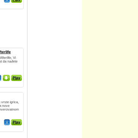
terlife
fterlife, Vi
put da nađete
_
Play
vrste igrica,
za nove
neverovatnom
i
Play