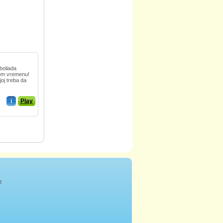
nboliada
nom vremenu!
joj treba da
i
Play
t