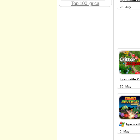
Top 100 igrica
23, July
Igre u stilu 
25, May
Igre u st
5, May