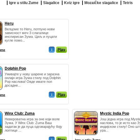
Igre u stilu Zume
Slagalice
Kviz igre
Mozaičke slagalice
Tetris
Heru
Велцоме то Heru, потпуно нови
зависност меч-3 слагалице
инспирисан Зума. Циљ и пуцати
кугле помо...
i
Play
Zume
Dolphin Pop
Уживајте у нову шарене и заразна
онлајн игра Зума стилу под Dolphin
Pop наслова! Овде имате поп
досадне...
i
Play
Zume
Winx Club: Zuma
Mystic India Pop
Невероватна игра за оне који воле
Још једна игра под Mystic
Зума. У Winx Club: Zuma Ваш
наслова, то је исто као 
задатак је да пуца одговарајућу боју
индијском стилу! Оно шт
лоптице ...
ура...
i
Play
Zume
Igre u stilu Zume