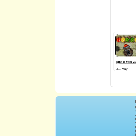
Igre u stilu 
31, May