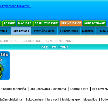
: Impossible Universe 2
Р
PC IGRE
MAC IGRE
BESPLATNE IGRE
ONLINE IGRICE
IGRE POTRAGE
artama
Igre potrage
Praznične igrice
Filmske igrice
Slagalice
Simula
→
→
NLINE IGRICE
SLAGALICE
IGRE U STILU ZUME
IGRE U STILU ZUME
e slaganja mehurića
Igre uparivanja 3 elementa
Sportske igre
Igre povezi
ajućim objektima
Sokoban igre
Igre reči
Mahjong igre
Mozgalice
Sudo