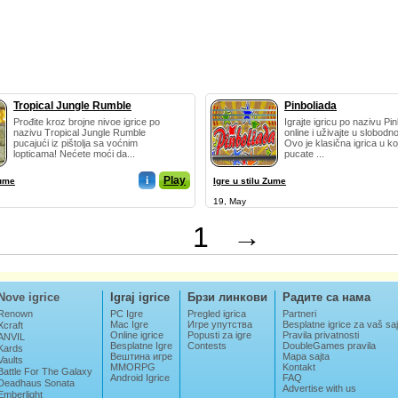
Tropical Jungle Rumble
Pinboliada
Prođite kroz brojne nivoe igrice po
Igrajte igricu po nazivu Pi
nazivu Tropical Jungle Rumble
online i uživajte u slobod
pucajući iz pištolja sa voćnim
Ovo je klasična igrica u ko
lopticama! Nećete moći da...
pucate ...
i
Play
Zume
Igre u stilu Zume
19, May
1
→
Nove igrice
Igraj igrice
Брзи линкови
Радите са нама
Renown
PC Igre
Pregled igrica
Partneri
Mac Igre
Игре упутства
Besplatne igrice za vaš saj
Xcraft
Online igrice
Popusti za igre
Pravila privatnosti
ANVIL
Besplatne Igre
Contests
DoubleGames pravila
Kards
Вештина игре
Mapa sajta
Vaults
MMORPG
Kontakt
Battle For The Galaxy
Android Igrice
FAQ
Deadhaus Sonata
Advertise with us
Emberlight