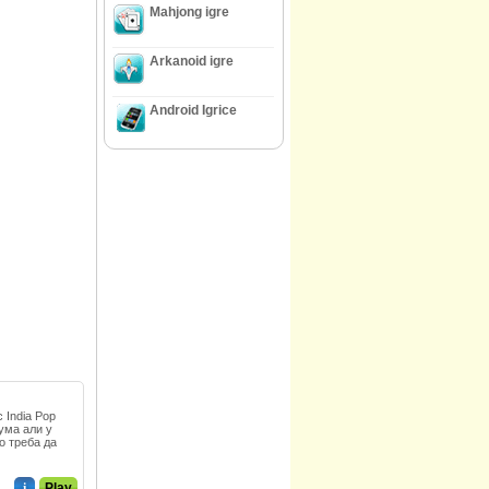
Mahjong igre
Arkanoid igre
Android Igrice
 India Pop
Зума али у
о треба да
i
Play