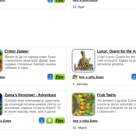
22, April
Critter Zapper
Luxor: Quest for the Af
Време је да се одигра нови Зума
U igri Luxor: Quest for the A
стилизован авантуру! Данас вам
ćete krenuti iz Egipta na 
нудимо створење Заппер, веома
ukradene predme...
забаван и зара...
i
Play
i
Zume
Igre u stilu Zume
2, January
Zuma's Revenge! - Adventure
Fruit Twirls
ПопЦап игре компанија је одлучила
Svi amateri u igranju Zuma 
да изненади играча широм света са
vreme je da se spremite 
посебним издање Освета Игре'с! То
izazove! Zabavite se sa 
је лаган верзију игре, али и даље
i zabavnom i...
има с...
i
_
Play
ilu Zume
Igre u stilu Zume
31, March