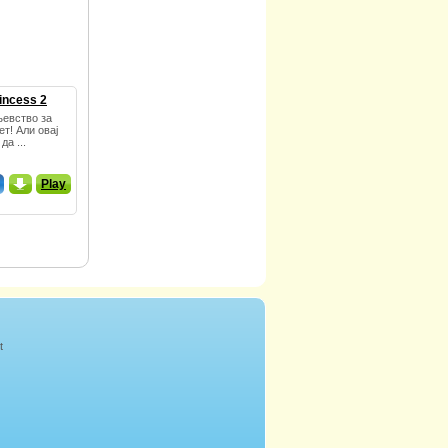
incess 2
љевство за
т! Али овај
да ...
_
Play
t