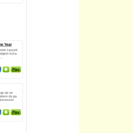
the Year
nete zauzeti
odajom kuća
..
_
Play
čuje da se
abere da ga
aturnovom
_
Play