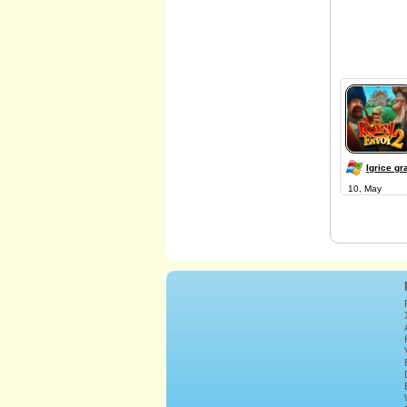
Igrice gr
10, May