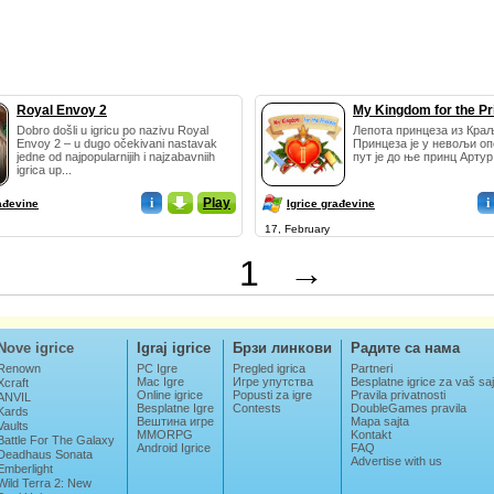
Royal Envoy 2
My Kingdom for the Pr
Dobro došli u igricu po nazivu Royal
Лепота принцеза из Кра
Envoy 2 – u dugo očekivani nastavak
Принцеза је у невољи опе
jedne od najpopularnijih i najzabavniih
пут је до ње принц Артур 
igrica up...
i
_
Play
i
ađevine
Igrice građevine
17, February
1
→
Nove igrice
Igraj igrice
Брзи линкови
Радите са нама
Renown
PC Igre
Pregled igrica
Partneri
Mac Igre
Игре упутства
Besplatne igrice za vaš saj
Xcraft
Online igrice
Popusti za igre
Pravila privatnosti
ANVIL
Besplatne Igre
Contests
DoubleGames pravila
Kards
Вештина игре
Mapa sajta
Vaults
MMORPG
Kontakt
Battle For The Galaxy
Android Igrice
FAQ
Deadhaus Sonata
Advertise with us
Emberlight
Wild Terra 2: New