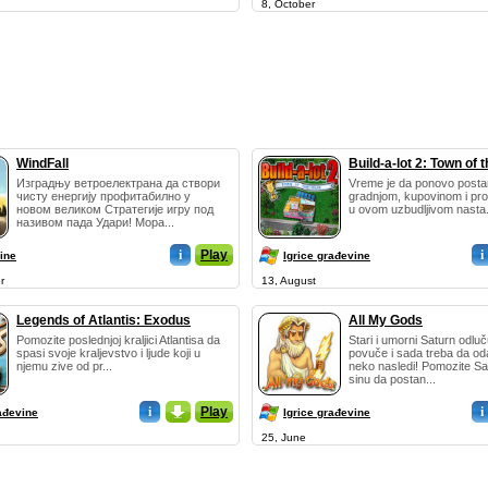
8, October
WindFall
Build-a-lot 2: Town of 
Изградњу ветроелектрана да створи
Vreme je da ponovo posta
чисту енергију профитабилно у
gradnjom, kupovinom i pr
новом великом Стратегије игру под
u ovom uzbudljivom nasta.
називом пада Удари! Мора...
i
Play
i
ine
Igrice građevine
r
13, August
Legends of Atlantis: Exodus
All My Gods
Pomozite poslednjoj kraljici Atlantisa da
Stari i umorni Saturn odlu
spasi svoje kraljevstvo i ljude koji u
povuče i sada treba da od
njemu zive od pr...
neko nasledi! Pomozite S
sinu da postan...
i
_
Play
i
ađevine
Igrice građevine
25, June