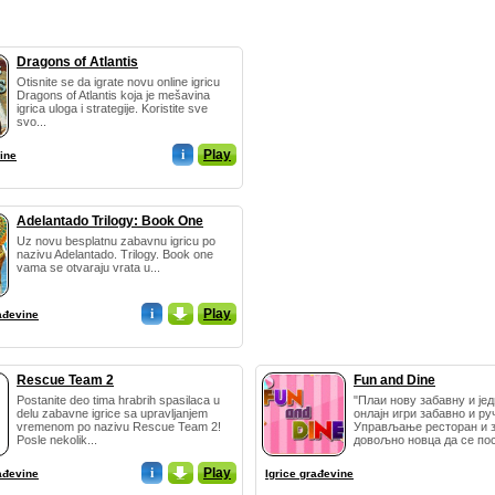
Dragons of Atlantis
Otisnite se da igrate novu online igricu
Dragons of Atlantis koja je mešavina
igrica uloga i strategije. Koristite sve
svo...
i
Play
ine
Adelantado Trilogy: Book One
Uz novu besplatnu zabavnu igricu po
nazivu Adelantado. Trilogy. Book one
vama se otvaraju vrata u...
i
_
Play
ađevine
Rescue Team 2
Fun and Dine
Postanite deo tima hrabrih spasilaca u
"Плаи нову забавну и је
delu zabavne igrice sa upravljanjem
онлајн игри забавно и ру
vremenom po nazivu Rescue Team 2!
Управљање ресторан и 
Posle nekolik...
довољно новца да се пост
i
_
Play
ađevine
Igrice građevine