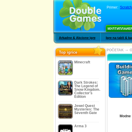
Primer:
Scratch
МУЛТИПЛАИЕ
Arkadne & Akcione igre
Igre na tabli & k
→
POČETAK
O
Top igrice
Minecraft
Dark Strokes:
The Legend of
Snow Kingdom.
Collector's
Edition
Jewel Quest
Mysteries: The
Seventh Gate
Modne 
Arma 3