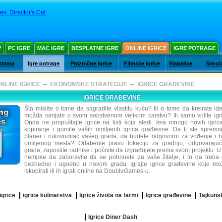
es: Director's Cut
Р
PC IGRE
MAC IGRE
BESPLATNE IGRE
ONLINE IGRICE
IGRE POTRAGE
artama
Igre potrage
Praznične igrice
Filmske igrice
Slagalice
Simula
→
→
NLINE IGRICE
EKONOMSKE STRATEGIJE
IGRICE GRAĐEVINE
IGRICE GRAĐEVINE
Šta mislite o tome da sagradite vlastitu kuću? Ili o tome da kreirate ide
možda sanjate o svom sopstvenom velikom carstvu? Ili samo volite igr
Onda ne propuštajte igrice na listi koja sledi. Ima mnogo novih igri
kopiranje i gomile vaših omiljenih igrica građevine. Da li ste sprem
planer i rukovodilac vašeg grada, da budete odgovorni za vođenje i 
omiljenog mesta? Odaberite pravu lokaciju za gradnju, odgovaraju
grada, zaposlite radnike i počnite da izgrađujete prema svom projektu. U
nemjote da zaboravite da se pobrinete za vaše žitelje, i to da treba
bezbedno i ugodno u novom gradu. Igrajte igrice građevine koje mo
iskopirati ili ih igrati online na DoubleGames-u.
igrice
igrice kulinarstva
Igrice života na farmi
Igrice građevine
Tajkunsk
Igrice Diner Dash