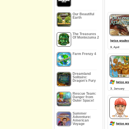
Our Beautiful
Earth
The Treasures
Of Montezuma 2
Igrice građev
9, April
Farm Frenzy 4
Dreamland
Solitaire:
Dragon's Fury
Igrice gr
3, January
Rescue Team:
Danger from
Outer Space!
Summer
Adventure:
American
Voyage
Igrice gr