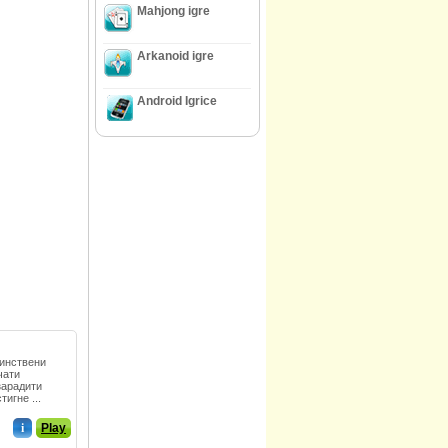
Mahjong igre
Arkanoid igre
Android Igrice
динствени
чати
зарадити
игне ...
i
Play