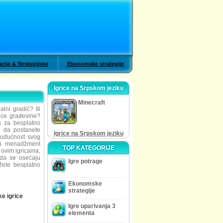
cije & Strategijske
Ekonomske strategije
Igrice na Srpskom jeziku
Minecraft
alni gradić? Ili
ice građevine?
ca za besplatno
ni da postanete
Igrice na Srpskom jeziku
budućnost svog
ći menadžment
TOP KATEGORIJE
 ovim igricama,
 da se osećaju
Igre potrage
žete besplatno
Ekonomske
strategije
e igrice
Igre uparivanja 3
elementa