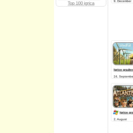
9, December
Top 100 igrica
Igrice građev
24, Septembe
Igrice gr
2, August