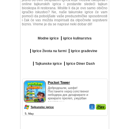
jednu od ovih besplatnih igrica koje možete iskopirati i
online tajkunskih igrica i postanite sledeći tajkun
bioskopa ili restorana. Mislite li da je ovo samo obično
igračko iskustvo? Ne, naše takunske igrice će vam
pomoći da poboljšate vaše preduzetničke sposobnosti
i čak će vas možda inspirisati da otpočnete sopstveni
biznis. Vreme je da se napravi neki dobar dil!
Modne igrice
igrice kulinarstva
Igrice života na farmi
Igrice građevine
Tajkunske igrice
Igrice Diner Dash
Pocket Tower
Добродошли, шефе!
Постаните херој сопственог
небодера док дизајнирате и
креирате прелеп, ужурбан
пословни ц...
i
Play
Tajkunske igrice
5, May