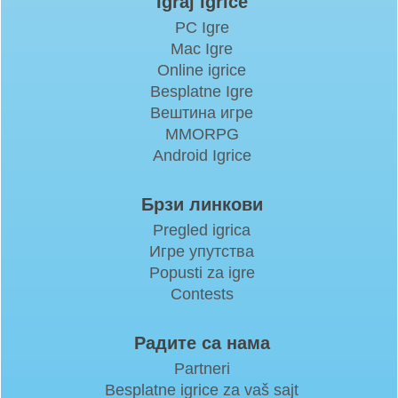
Igraj igrice
PC Igre
Mac Igre
Online igrice
Besplatne Igre
Вештина игре
MMORPG
Android Igrice
Брзи линкови
Pregled igrica
Игре упутства
Popusti za igre
Contests
Радите са нама
Partneri
Besplatne igrice za vaš sajt