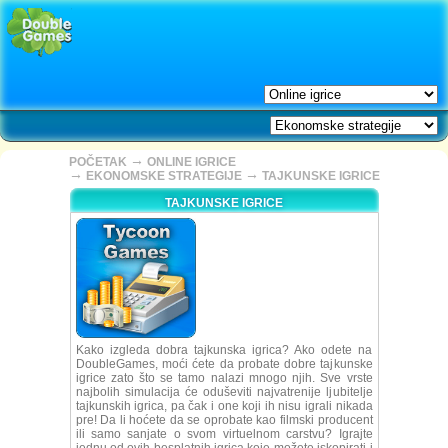
→
POČETAK
ONLINE IGRICE
→
→
EKONOMSKE STRATEGIJE
TAJKUNSKE IGRICE
TAJKUNSKE IGRICE
Kako izgleda dobra tajkunska igrica? Ako odete na
DoubleGames, moći ćete da probate dobre tajkunske
igrice zato što se tamo nalazi mnogo njih. Sve vrste
najbolih simulacija će oduševiti najvatrenije ljubitelje
tajkunskih igrica, pa čak i one koji ih nisu igrali nikada
pre! Da li hoćete da se oprobate kao filmski producent
ili samo sanjate o svom virtuelnom carstvu? Igrajte