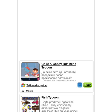
Cake & Candy Business
Tycoon
Да ли желите да наставите
породични посао
производње слаткиша?
Постаните магнат слаткиш...
i
Play
Tajkunske igrice
12, March
Fish Tycoon
Gajite predivne i egzotične
ribice u ovoj jedinstvenoj
akvarijumskoj slagalici-
simulaciji! Ovo su Vaše ribice i