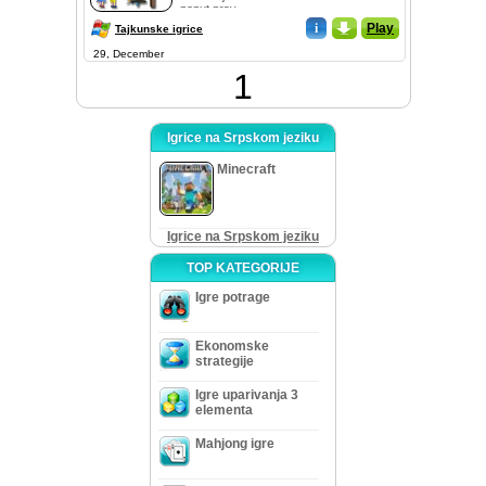
poput prav...
i
_
Play
Tajkunske igrice
29, December
1
Igrice na Srpskom jeziku
Minecraft
Igrice na Srpskom jeziku
TOP KATEGORIJE
Igre potrage
Ekonomske
strategije
Igre uparivanja 3
elementa
Mahjong igre