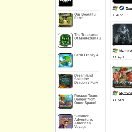
Мул
Our Beautiful
1, June
Earth
The Treasures
Of Montezuma 2
Мултипл
Farm Frenzy 4
19, April
Dreamland
Solitaire:
Dragon's Fury
Мултипл
Rescue Team:
Danger from
14, April
Outer Space!
Summer
Adventure:
American
Voyage