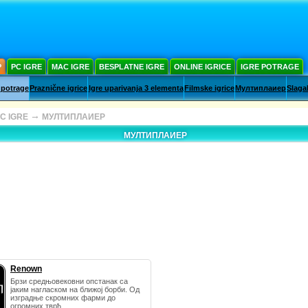
Р
PC IGRE
MAC IGRE
BESPLATNE IGRE
ONLINE IGRICE
IGRE POTRAGE
 potrage
Praznične igrice
Igre uparivanja 3 elementa
Filmske igrice
Мултиплаиер
Slaga
→
C IGRE
МУЛТИПЛАИЕР
МУЛТИПЛАИЕР
Renown
Брзи средњовековни опстанак са
јаким нагласком на ближој борби. Од
изградње скромних фарми до
огромних тврђ...