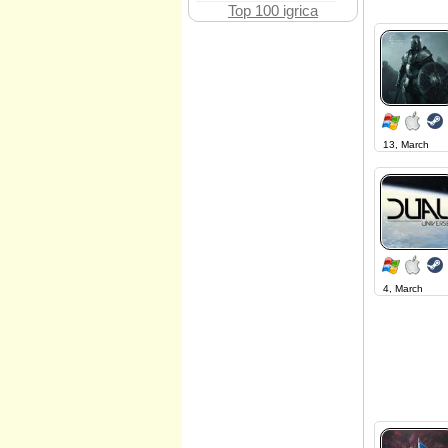
Top 100 igrica
13, March
4, March