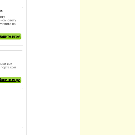
ds
воту
ном свету
 Живите на
авите игру
нови врх
порта који
авите игру