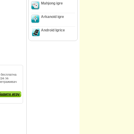
Mahjong igre
Arkanoid igre
Android Igrice
е бесплатна
ра за
претраживач
авите игру