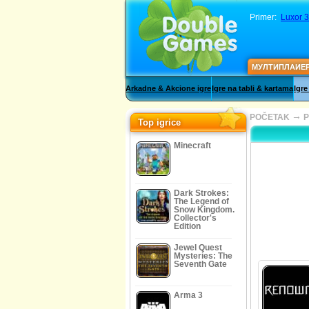
Primer:
Luxor 3
МУЛТИПЛАИЕ
Arkadne & Akcione igre
Igre na tabli & kartama
Igre
→
POČETAK
P
Top igrice
Minecraft
Dark Strokes:
The Legend of
Snow Kingdom.
Collector's
Edition
Jewel Quest
Mysteries: The
Seventh Gate
Arma 3