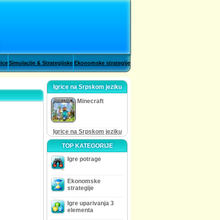
lice
Simulacije & Strategijske
Ekonomske strategije
Igrice na Srpskom jeziku
Minecraft
Igrice na Srpskom jeziku
TOP KATEGORIJE
Igre potrage
Ekonomske
strategije
Igre uparivanja 3
elementa