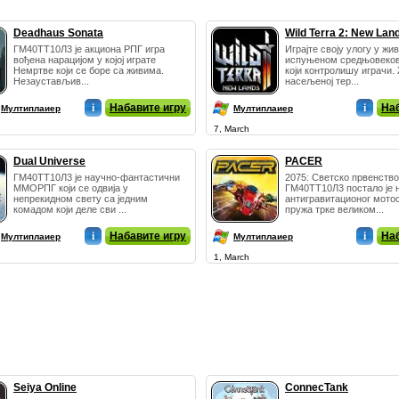
Deadhaus Sonata
Wild Terra 2: New Lan
ГМ40ТТ10Л3 је акциона РПГ игра
Играјте своју улогу у жи
вођена нарацијом у којој играте
испуњеном средњовеков
Немртве који се боре са живима.
који контролишу играчи.
Незаустављив...
насељеној тер...
i
Набавите игру
i
Наб
Мултиплаиер
Мултиплаиер
7, March
Dual Universe
PACER
ГМ40ТТ10Л3 је научно-фантастични
2075: Светско првенство
ММОРПГ који се одвија у
ГМ40ТТ10Л3 постало је 
непрекидном свету са једним
антигравитационог мотос
комадом који деле сви ...
пружа трке великом...
i
Набавите игру
i
Наб
Мултиплаиер
Мултиплаиер
1, March
Seiya Online
ConnecTank