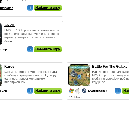
i
Набавите игру
типлаиер
ANVIL
ГМ40ТТ10Л3 је кооперативна сци-фи
рогуелике акциона пуцачина за више
играча у којој контролишете ликове
зва...
i
Набавите игру
аиер
Kards
Battle For The Galaxy
Карташка игра Другог светског рата,
Баттле фор тхе Галаки ј
комбинује традиционалну ЦЦГ игру
ММО стратешка видео иг
са иновативном механиком
мобилне уређаје и веб 
инспирисаном ...
коју је ра...
i
Набавите игру
i
Наб
аиер
Мултиплаиер
16, March