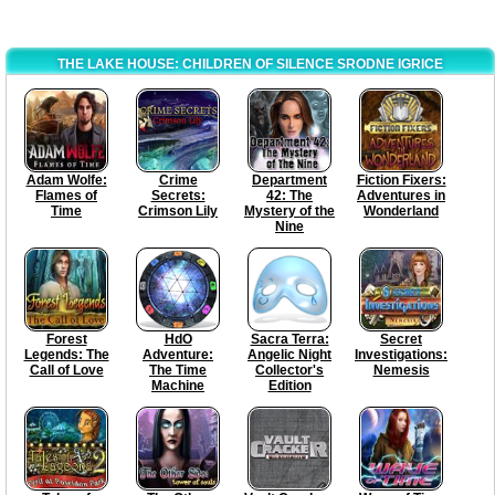
THE LAKE HOUSE: CHILDREN OF SILENCE SRODNE IGRICE
Adam Wolfe:
Crime
Department
Fiction Fixers:
Flames of
Secrets:
42: The
Adventures in
Time
Crimson Lily
Mystery of the
Wonderland
Nine
Forest
HdO
Sacra Terra:
Secret
Legends: The
Adventure:
Angelic Night
Investigations:
Call of Love
The Time
Collector's
Nemesis
Machine
Edition