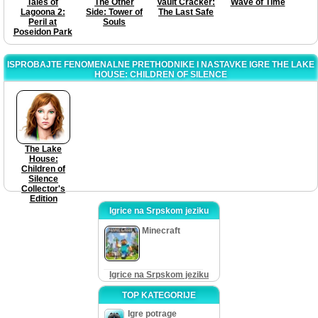
Tales of
The Other
Vault Cracker:
Wave of Time
Lagoona 2:
Side: Tower of
The Last Safe
Peril at
Souls
Poseidon Park
ISPROBAJTE FENOMENALNE PRETHODNIKE I NASTAVKE IGRE THE LAKE
HOUSE: CHILDREN OF SILENCE
The Lake
House:
Children of
Silence
Collector's
Edition
Igrice na Srpskom jeziku
Minecraft
Igrice na Srpskom jeziku
TOP KATEGORIJE
Igre potrage