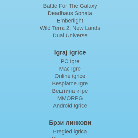
Battle For The Galaxy
Deadhaus Sonata
Emberlight
Wild Terra 2: New Lands
Dual Universe
Igraj igrice
PC Igre
Mac Igre
Online igrice
Besplatne Igre
Вештина игре
MMORPG
Android Igrice
Брзи линкови
Pregled igrica