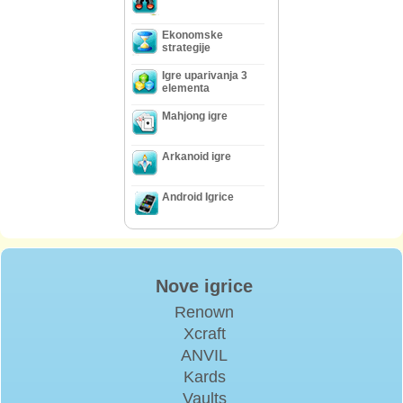
Ekonomske
strategije
Igre uparivanja 3
elementa
Mahjong igre
Arkanoid igre
Android Igrice
Nove igrice
Renown
Xcraft
ANVIL
Kards
Vaults