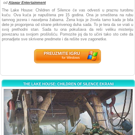
od
Alawar Entertainment
The Lake House: Children of Silence će vas odvesti u praznu turobnu
kuću. Ova kuća je napuštena pre 15 godina. Ona je smeštena na rubu
tamnog jezera i naseljena žabama. Žena koja je živela tamo kada je bila
dete je progonjena od strane prikrivenog duha sada. To je tera da se vrati u
svoj prethodni stan. Sada tu ona pokušava da reši veliku misteriju
povezanu sa svojom prošlošću. Pomozite joj da to učini tako sto cete da
pronadjete sve skrivene predmete i da rešite sve zagonetke.
PREUZMITE IGRU
for Windows
THE LAKE HOUSE: CHILDREN OF SILENCE EKRANI