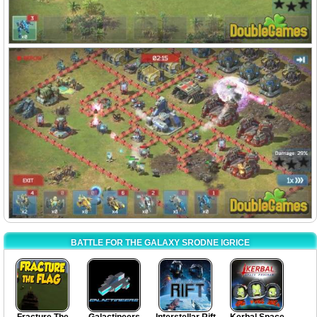
BATTLE FOR THE GALAXY SRODNE IGRICE
Fracture The
Galactineers
Interstellar Rift
Kerbal Space