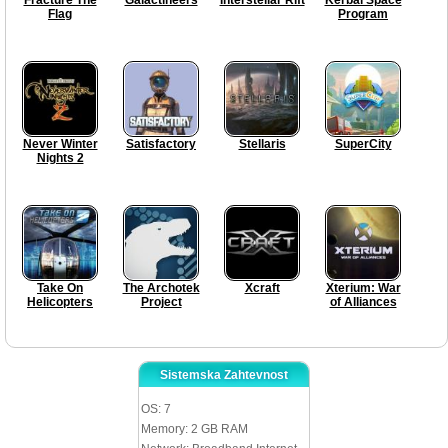
Flag
Program
Never Winter
Satisfactory
Stellaris
SuperCity
Nights 2
Take On
The Archotek
Xcraft
Xterium: War
Helicopters
Project
of Alliances
Sistemska Zahtevnost
OS: 7
Memory: 2 GB RAM