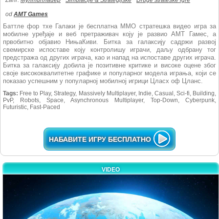
Žanr:
Мултиплаиер
Simulacije & Strategijske
Druge strateške igre
od
AMT Games
Баттле фор тхе Галаки је бесплатна ММО стратешка видео игра за
мобилне уређаје и веб претраживач коју је развио АМТ Гамес, а
првобитно објавио НињаКиви. Битка за галаксију садржи развој
свемирске испоставе коју контролишу играчи, даљу одбрану тог
предстража од других играча, као и напад на испоставе других играча.
Битка за галаксију добила је позитивне критике и високе оцене због
своје висококвалитетне графике и популарног модела играња, који се
показао успешним у популарној мобилној игрици Цласх оф Цланс.
Tags:
Free to Play, Strategy, Massively Multiplayer, Indie, Casual, Sci-fi, Building,
PvP, Robots, Space, Asynchronous Multiplayer, Top-Down, Cyberpunk,
Futuristic, Fast-Paced
НАБАВИТЕ ИГРУ БЕСПЛАТНО
VIDEO