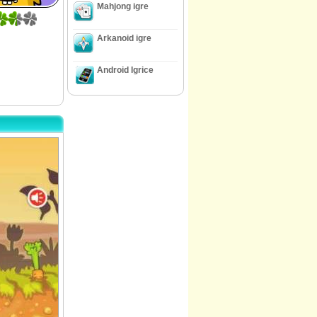
Mahjong igre
Arkanoid igre
Android Igrice