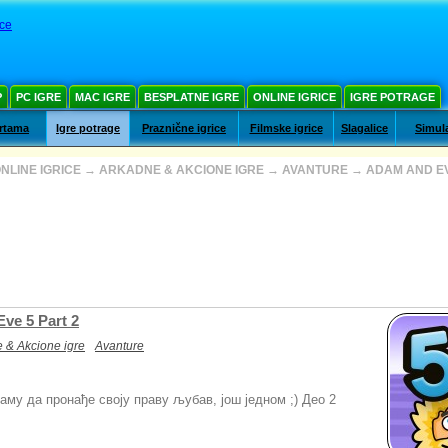
ce
Р
PC IGRE
MAC IGRE
BESPLATNE IGRE
ONLINE IGRICE
IGRE POTRAGE
artama
Igre potrage
Praznične igrice
Filmske igrice
Slagalice
Simula
NLINE IGRICE
→
ARKADNE & AKCIONE IGRE
→
AVANTURE
→
ADAM AND EV
ve 5 Part 2
 & Akcione igre
Avanture
му да пронађе своју праву љубав, још једном ;) Део 2