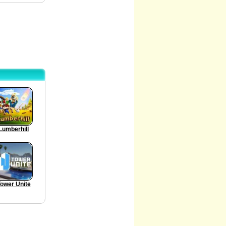
Lumberhill
ower Unite