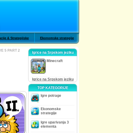
cije & Strategijske
Ekonomske strategije
E 5 PART 2
Igrice na Srpskom jeziku
Minecraft
Igrice na Srpskom jeziku
TOP KATEGORIJE
Igre potrage
Ekonomske
strategije
Igre uparivanja 3
elementa