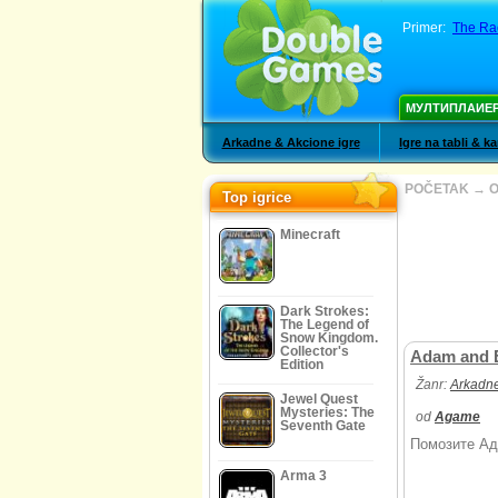
Primer:
The Ra
МУЛТИПЛАИЕ
Arkadne & Akcione igre
Igre na tabli & k
POČETAK
→
O
Top igrice
Minecraft
Dark Strokes:
The Legend of
Snow Kingdom.
Collector's
Adam and E
Edition
Žanr:
Arkadne
Jewel Quest
Mysteries: The
od
Agame
Seventh Gate
Помозите Ада
Arma 3