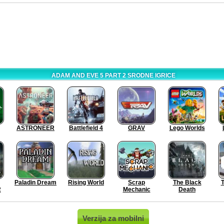
ADAM AND EVE 5 PART 2 SRODNE IGRICE
ASTRONEER
Battlefield 4
GRAV
Lego Worlds
Paladin Dream
Rising World
Scrap
The Black
T
2
Mechanic
Death
Verzija za mobilni