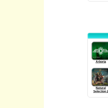
Arboria
Natural
Selection 