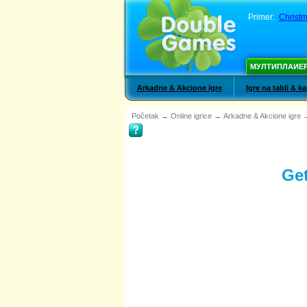
Primer:
Christm
МУЛТИПЛАИЕ
Arkadne & Akcione igre
Igre na tabli & k
Početak
→
Online igrice
→
Arkadne & Akcione igre
Get