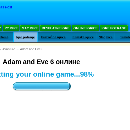
as Post
Р
PC IGRE
MAC IGRE
BESPLATNE IGRE
ONLINE IGRICE
IGRE POTRAGE
artama
Igre potrage
Praznične igrice
Filmske igrice
Slagalice
Simula
→
Avanture
→
Adam and Eve 6
Adam and Eve 6 онлине
ting your online game...
99%