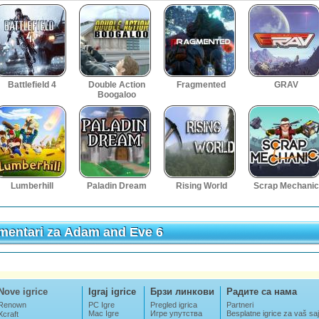
Battlefield 4
Double Action
Fragmented
GRAV
Boogaloo
Lumberhill
Paladin Dream
Rising World
Scrap Mechanic
mentari za Adam and Eve 6
mentari za Adam and Eve 6
Nove igrice
Igraj igrice
Брзи линкови
Радите са нама
Renown
PC Igre
Pregled igrica
Partneri
Mac Igre
Игре упутства
Besplatne igrice za vaš saj
Xcraft