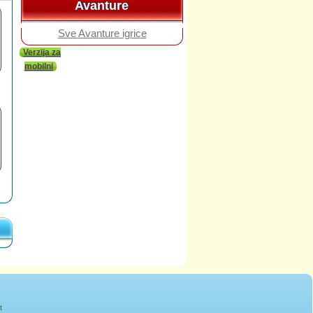
Avanture
Avanture
Sve Avanture igrice
Verzija za
mobilni
t