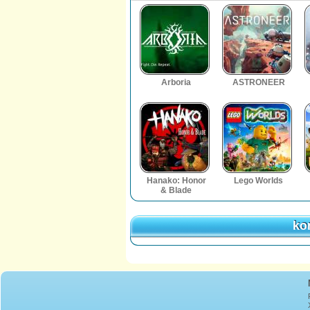
Arboria
ASTRONEER
Hanako: Honor
Lego Worlds
& Blade
ko
ko