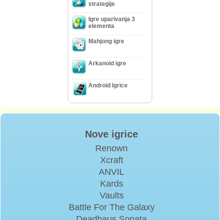
strategije
Igre uparivanja 3
elementa
Mahjong igre
Arkanoid igre
Android Igrice
Nove igrice
Renown
Xcraft
ANVIL
Kards
Vaults
Battle For The Galaxy
Deadhaus Sonata