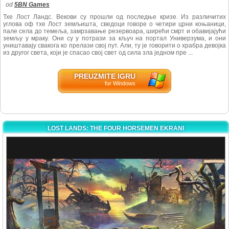
od
5BN Games
Тхе Лост Ландс. Векови су прошли од последње кризе. Из различитих
углова оф тхе Лост земљишта, сведоци говоре о четири црни коњаници,
пале села до темеља, замрзавање резервоара, ширећи смрт и обавијајући
земљу у мраку. Они су у потрази за кључ на портал Универзума, и они
уништавају свакога ко прелази свој пут. Али, ту је говорити о храбра девојка
из другог света, који је спасао свој свет од сила зла једном пре ...
PREUZMITE IGRU
for Windows
LOST LANDS: THE FOUR HORSEMEN EKRANI