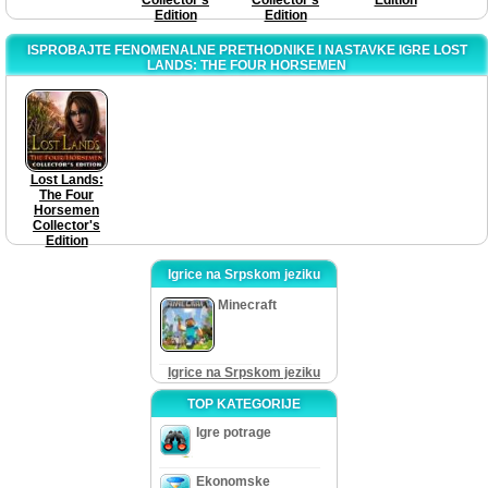
Edition
Edition
ISPROBAJTE FENOMENALNE PRETHODNIKE I NASTAVKE IGRE LOST
LANDS: THE FOUR HORSEMEN
Lost Lands:
The Four
Horsemen
Collector's
Edition
Igrice na Srpskom jeziku
Minecraft
Igrice na Srpskom jeziku
TOP KATEGORIJE
Igre potrage
Ekonomske