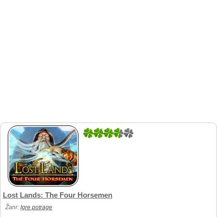
5
1
Lost Lands: The Four Horsemen
Žanr:
Igre potrage