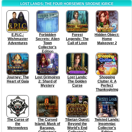
LOST LANDS: THE FOUR HORSEMEN SRODNE IGRICE
E.P.I.C.:
Forbidden
Forest
Hidden Object:
Wishmaster
Secrets: Alien
Legends: The
Home
Adventures
Town
Call of Love
Makeover 2
Collector's
Edition
Journey: The
Lost Grimoires
Lost Lands:
Shopping
Heart of Gaia
2: Shard of
The Golden
Clutter 4: A
Mystery
Curse
Perfect
Thanksgiving
The Curse of
The Cursed
Tibetan Quest:
Twisted Lands:
the
Island: Mask of
Beyond the
Insomniac
Werewolves
Baragus.
World's End
Collector's
Collector's
Collector's
Edition