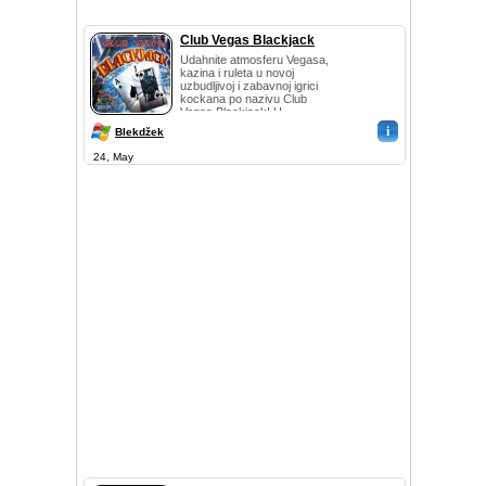
Club Vegas Blackjack
Udahnite atmosferu Vegasa,
kazina i ruleta u novoj
uzbudljivoj i zabavnoj igrici
kockana po nazivu Club
Vegas Blackjack! U...
i
Blekdžek
24, May