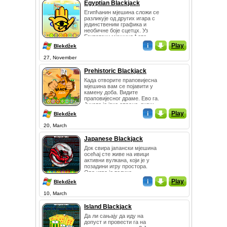
Egyptian Blackjack
Египћанин мјешина сложи се
разликује од других игара с
јединственим графика и
необичне боје сцетцх. Уз
Египатски мјешина ћете
пренети у ранијим в...
i
_
Play
Blekdžek
27, November
Prehistoric Blackjack
Када отворите праповијесна
мјешина вам се појавити у
камену доба. Видите
праповијесног драме. Ево га.
Јунгле је јако опасно, знаш.
Постоје многе...
i
_
Play
Blekdžek
20, March
Japanese Blackjack
Док свира јапански мјешина
осећај сте живе на ивици
активни вулкана, који је у
позадини игру простора.
Ова игра је толико
непредвидивим! Сада ст...
i
_
Play
Blekdžek
10, March
Island Blackjack
Да ли сањају да иду на
допуст и провести га на