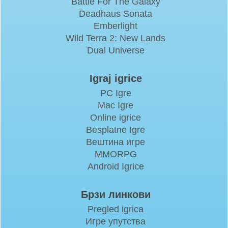
Battle For The Galaxy
Deadhaus Sonata
Emberlight
Wild Terra 2: New Lands
Dual Universe
Igraj igrice
PC Igre
Mac Igre
Online igrice
Besplatne Igre
Вештина игре
MMORPG
Android Igrice
Брзи линкови
Pregled igrica
Игре упутства