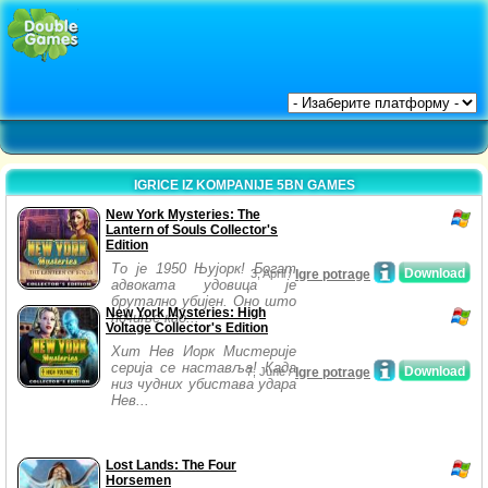
IGRICE IZ KOMPANIJE 5BN GAMES
New York Mysteries: The
Lantern of Souls Collector's
Edition
То је 1950 Њујорк! Богат
Download
3, April /
Igre potrage
адвоката удовица је
брутално убијен. Оно што
New York Mysteries: High
почиње као...
Voltage Collector's Edition
Хит Нев Иорк Мистерије
серија се наставља! Када
Download
7, June /
Igre potrage
низ чудних убистава удара
Нев...
Lost Lands: The Four
Horsemen