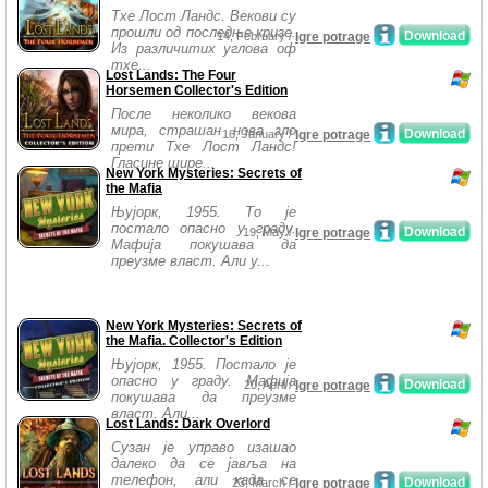
Тхе Лост Ландс. Векови су
прошли од последње кризе.
Download
14, February /
Igre potrage
Из различитих углова оф
тхе...
Lost Lands: The Four
Horsemen Collector's Edition
После неколико векова
мира, страшан нова зло
Download
16, January /
Igre potrage
прети Тхе Лост Ландс!
Гласине шире...
New York Mysteries: Secrets of
the Mafia
Њујорк, 1955. То је
постало опасно у граду.
Download
19, May /
Igre potrage
Мафија покушава да
преузме власт. Али у...
New York Mysteries: Secrets of
the Mafia. Collector's Edition
Њујорк, 1955. Постало је
опасно у граду. Мафија
Download
20, April /
Igre potrage
покушава да преузме
власт. Али...
Lost Lands: Dark Overlord
Сузан је управо изашао
далеко да се јавља на
телефон, али када се
Download
23, March /
Igre potrage