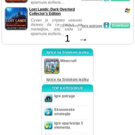
вратила видела...
Lost Lands: Dark Overlord
Collector's Edition
Сузан је управо изашао
далеко да се јавља на
Download
23, February /
Igre potrage
телефон, али када се
вратила видела...
1
→
Igrice na Srpskom jeziku
Minecraft
Igrice na Srpskom jeziku
TOP KATEGORIJE
Igre potrage
Ekonomske
strategije
Igre uparivanja 3
elementa