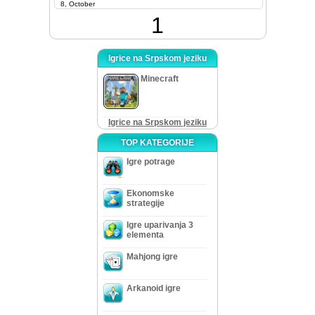
8, October
1
Igrice na Srpskom jeziku
Minecraft
Igrice na Srpskom jeziku
TOP KATEGORIJE
Igre potrage
Ekonomske
strategije
Igre uparivanja 3
elementa
Mahjong igre
Arkanoid igre