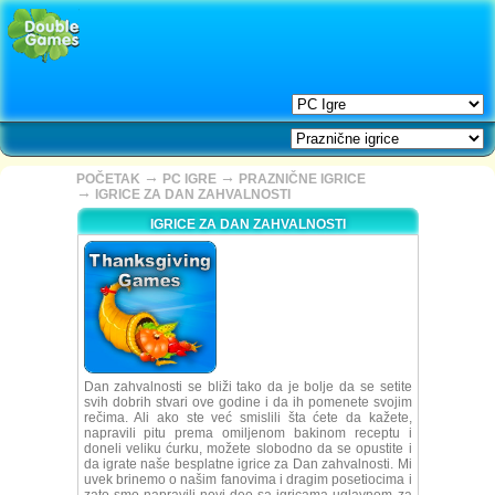
→
→
POČETAK
PC IGRE
PRAZNIČNE IGRICE
→
IGRICE ZA DAN ZAHVALNOSTI
IGRICE ZA DAN ZAHVALNOSTI
Dan zahvalnosti se bliži tako da je bolje da se setite
svih dobrih stvari ove godine i da ih pomenete svojim
rečima. Ali ako ste već smislili šta ćete da kažete,
napravili pitu prema omiljenom bakinom receptu i
doneli veliku ćurku, možete slobodno da se opustite i
da igrate naše besplatne igrice za Dan zahvalnosti. Mi
uvek brinemo o našim fanovima i dragim posetiocima i