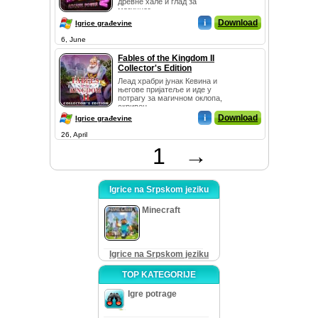
древне хале и глад за
магичног...
i
Download
Igrice građevine
6, June
Fables of the Kingdom II
Collector's Edition
Леад храбри јунак Кевина и
његове пријатеље и иде у
потрагу за магичном оклопа,
скривен...
i
Download
Igrice građevine
26, April
1
→
Igrice na Srpskom jeziku
Minecraft
Igrice na Srpskom jeziku
TOP KATEGORIJE
Igre potrage