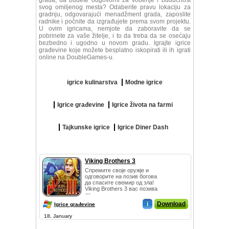
grada, da budete odgovorni za vođenje i budućnost
svog omiljenog mesta? Odaberite pravu lokaciju za
gradnju, odgovarajući menadžment grada, zaposlite
radnike i počnite da izgrađujete prema svom projektu.
U ovim igricama, nemjote da zaboravite da se
pobrinete za vaše žitelje, i to da treba da se osećaju
bezbedno i ugodno u novom gradu. Igrajte igrice
građevine koje možete besplatno iskopirati ili ih igrati
online na DoubleGames-u.
igrice kulinarstva
Modne igrice
Igrice građevine
Igrice života na farmi
Tajkunske igrice
Igrice Diner Dash
Viking Brothers 3
Спремите своје оружје и
одговорите на позив богова
да спасите свемир од зла!
Viking Brothers 3 вас позива
да ...
i
Download
Igrice građevine
18, January