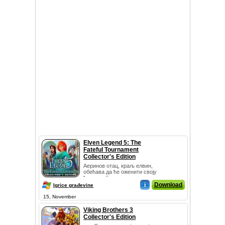
Elven Legend 5: The
Fateful Tournament
Collector's Edition
Аеринов отац, краљ елвин,
обећава да ће оженити своју
ћерку добитнику турнира.
Ово откр...
i
Download
Igrice građevine
15, November
Viking Brothers 3
Collector's Edition