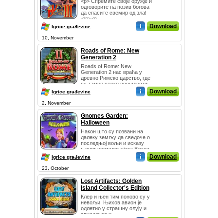
<p> Спремите своје оружје и
одговорите на позив богова
да спасите свемир од зла!
</p><p...
i
Download
Igrice građevine
10, November
Roads of Rome: New
Generation 2
Roads of Rome: New
Generation 2 нас враћа у
древно Римско царство, где
су тамне сенке прошлости
порасле...
i
Download
Igrice građevine
2, November
Gnomes Garden:
Halloween
Након што су позвани на
далеку земљу да сведоче о
последњој вољи и исказу
њеног несталог ујака Влада,
принц...
i
Download
Igrice građevine
23, October
Lost Artifacts: Golden
Island Collector's Edition
Клер и њен тим поново су у
невољи. Њихов авион је
одлетио у страшну олују и
срушио се н...