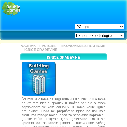
→
→
POČETAK
PC IGRE
EKONOMSKE STRATEGIJE
→
IGRICE GRAĐEVINE
IGRICE GRAĐEVINE
Šta mislite o tome da sagradite vlastitu kuću? Ili o tome
da kreirate idealni gradić? Ili možda sanjate o svom
sopstvenom velikom carstvu? Ili samo volite igrice
građevine? Onda ne propuštajte igrice na listi koja
sledi. Ima mnogo novih igrica za besplatno kopiranje i
gomile vaših omiljenih igrica građevine. Da li ste
spremni da postanete planer i rukovodilac vašeg