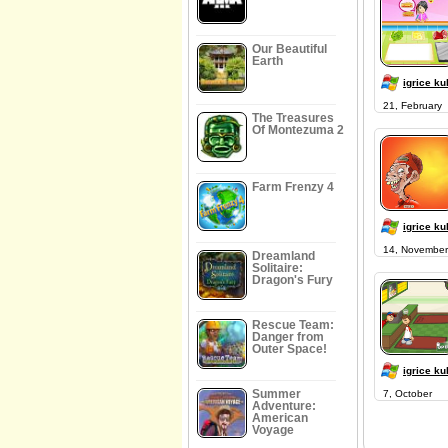
Our Beautiful
Earth
igrice ku
21, February
The Treasures
Of Montezuma 2
Farm Frenzy 4
igrice ku
14, November
Dreamland
Solitaire:
Dragon's Fury
Rescue Team:
Danger from
Outer Space!
igrice ku
Summer
7, October
Adventure:
American
Voyage