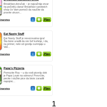
Breakfast,doručak – je najvažnija stvar
na početku dana! Breakfast sandwich
shop će Vam pomoći da naučite da
pravite ukusn...
i
_
Play
linarstva
Eat Nasty Stuff
Eat Nasty Stuff je neverovatna igra!
Šta biste uradili da ste šef kuhinje, i da,
na primer, neki od gostiju sumnjaju u
Vaš...
i
_
Play
linarstva
Papa's Pizzeria
Pomozite Roy – u da vodi piceriju dok
je Papa Louie na odmoru! Prevrćite,
pecite i služite pice da biste zaradili
napojnic...
i
_
Play
linarstva
1