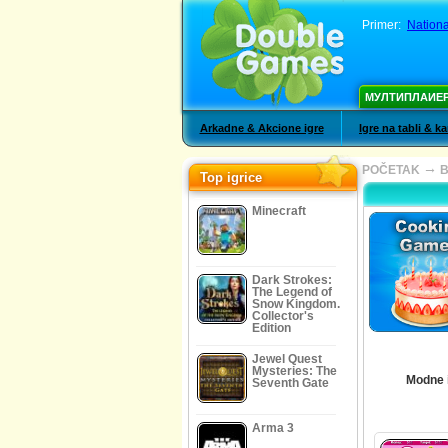
Primer:
Nationa
МУЛТИПЛАИЕ
Arkadne & Akcione igre
Igre na tabli & k
→
POČETAK
B
Top igrice
Minecraft
Dark Strokes:
The Legend of
Snow Kingdom.
Collector's
Edition
Jewel Quest
Mysteries: The
Modne 
Seventh Gate
Arma 3