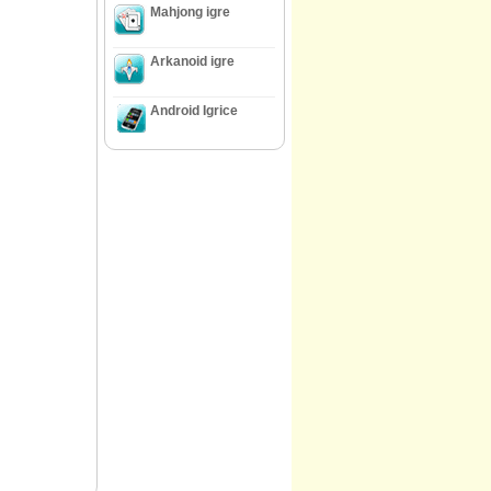
Mahjong igre
Arkanoid igre
Android Igrice