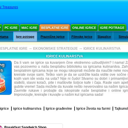
l Treasures
Р
PC IGRE
MAC IGRE
BESPLATNE IGRE
ONLINE IGRICE
IGRE POTRAGE
artama
Igre potrage
Praznične igrice
Filmske igrice
Slagalice
Simula
→
→
ESPLATNE IGRE
EKONOMSKE STRATEGIJE
IGRICE KULINARSTVA
IGRICE KULINARSTVA
Da li vam se igrice sa kuvanjem čine ekstremno uzbudljivim? I nama! Z
vas pozovemo u našu besplatnu biblioteku sa igricama kulinarstva. Zah
besplatnim igricama koje se mogu iskopirati možete da naučite neke nove
kreirate svoje sami. Teško vam je da se uzdržite kada vidite ove sočne 
kojih vam ide voda na usta? Nije ni čudo! Stvarno su dobri i primamljivi
slatkiši, slasni kolači, pite i maštovite šoljice kafe i čaja. Raste vam ap
gubite vreme! Sada možete da kuvate nešto neverovatno sa našim Igrica
Zavrnite rukave i probajte da iskopirate naše besplatne i online igri
Improvizujte, kreirajte i kuvajte u našim kul igricama sada!
igrice
igrice kulinarstva
Igrice građevine
Igrice života na farmi
Tajkunsk
Breakfast Sandwich Shop