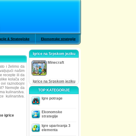
cije & Strategijske
Ekonomske strategije
Igrice na Srpskom jeziku
Minecraft
ato i želimo da
valjujući našim
 recepte ili da
slike kolača od
Igrice na Srpskom jeziku
 ovi raznobojni
etit? Nemojte da
TOP KATEGORIJE
ma kulinarstva.
ce kulinarstva.
Igre potrage
Ekonomske
e igrice
strategije
Igre uparivanja 3
elementa