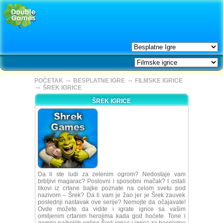
→
→
POČETAK
BESPLATNE IGRE
FILMSKE IGRICE
→
ŠREK IGRICE
ŠREK IGRICE
Da li ste ludi za zelenim ogrom? Nedostaje vam
brbljivi magarac? Poslovni i sposobni mačak? I ostali
likovi iz crtane bajke poznate na celom svetu pod
nazivom – Šrek? Da li vam je žao jer je Šrek zauvek
poslednji nastavak ove serije? Nemojte da očajavate!
Ovde možete da vidite i igrate igrice sa vašim
omiljenim crtanim herojima kada god hoćete. Tone i