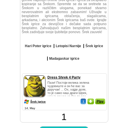
gomile najboljih online Šrek igrica i igrica za besplatno
kopiranje sa Šrekom. Spremite se da se sretnete sa
Šrekom u različitim ulogama, ponekad stvarno
neverovatnim ali ekstremno zabavnim! Uživajte u
besplatnim igricama oblačenja, slagalicama,
arkadama, i akcionim Šrek igricama baš ovde. Igrajte
Šrek igrice za devojčice i dečake sada potpuno
besplatno. Zahvaljujući našim besplatnim igricama,
Šrek zadivljuje svoje ljubitelje ponovo. Šrek zauvek!
Hari Poter igrice
Letopisi Narnije
Šrek igrice
Madagaskar igrice
Dress Shrek 4 Party
Пази! Постоји велика зелена
чудовиште и он ће вас за
доручак! ... Ох, хајде доле,
то је само наш драги Шрек,
који је дошао из бог да вас
посети и...
i
_
Play
Šrek igrice
14, May
1