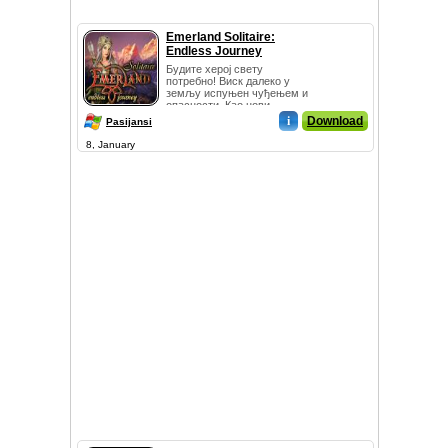
Emerland Solitaire:
Endless Journey
Будите херој свету
потребно! Виск далеко у
земљу испуњен чуђењем и
опасности. Као нови ...
i
Download
Pasijansi
8, January