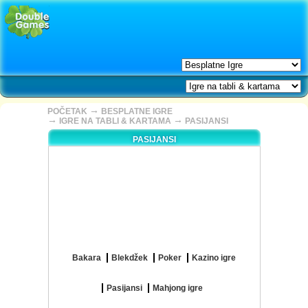
→
POČETAK
BESPLATNE IGRE
→
→
IGRE NA TABLI & KARTAMA
PASIJANSI
PASIJANSI
Bakara
Blekdžek
Poker
Kazino igre
Pasijansi
Mahjong igre