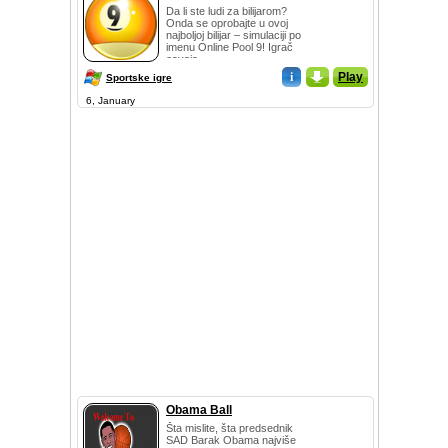
Da li ste ludi za bilijarom?
Onda se oprobajte u ovoj
najboljoj bilijar – simulaciji po
imenu Online Pool 9! Igrač
osvaja ...
i
_
Play
Sportske igre
6, January
Obama Ball
Šta mislite, šta predsednik
SAD Barak Obama najviše