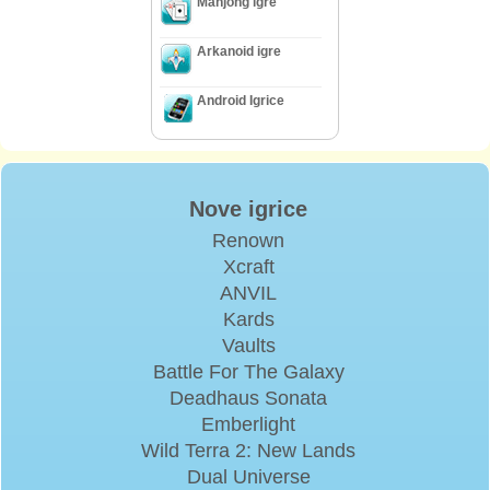
Mahjong igre
Arkanoid igre
Android Igrice
Nove igrice
Renown
Xcraft
ANVIL
Kards
Vaults
Battle For The Galaxy
Deadhaus Sonata
Emberlight
Wild Terra 2: New Lands
Dual Universe