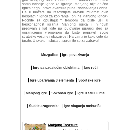
god Mahjong naslov odaberete, DoubleGames ima
samo nabolje igrice za igranje. Mahjong nije obična
igrica nego i prava avantura puna iznenađenja i obrta.
Da li možete da razotkrijete drevnu mudrost ovih
besplatnih igrica za kopiranje i online Mahjong igrica?
Počnite sa opuštajućim tempom da biste ušli u
beskonačnost igranja Mahjong igrica i njihovih
predivnih slika! Idite na putovanje igrajući deo sa
ograničenim vremenom da biste popravili svoje
strateške veštine i obazrivost! Na vama je kako ćete da
igrate. U svakom slučaju, spremite se za zabavu!
Mozgalice
Igre povezivanja
Igre sa padajućim objektima
Igre reči
Igre uparivanja 3 elementa
Sportske igre
Mahjong igre
Sokoban igre
Igre u stilu Zume
Sudoku zagonetke
Igre slaganja mehurića
Mahjong Treasure