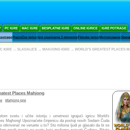
Р
PC IGRE
MAC IGRE
BESPLATNE IGRE
ONLINE IGRICE
IGRE POTRAGE
 potrage
Praznične igrice
Igre uparivanja 3 elementa
Filmske igrice
Мултиплаиер
Slaga
C IGRE
→
SLAGALICE
→
MAHJONG IGRE
→
WORLD’S GREATEST PLACES 
eatest Places Mahjong
ce
Mahjong igre
s
lom svetu i učite istoriju i umetnost igrajući igricu World's
ces Majhong! Upoznaćete činjenicu da postoji novih Sedam Čuda
o otkrivena! ne veruete u to? Sto miliona ljudi je glasalo da bi se
edam novih mesta na svetu koja možemo nazvati Čudima. Pitate