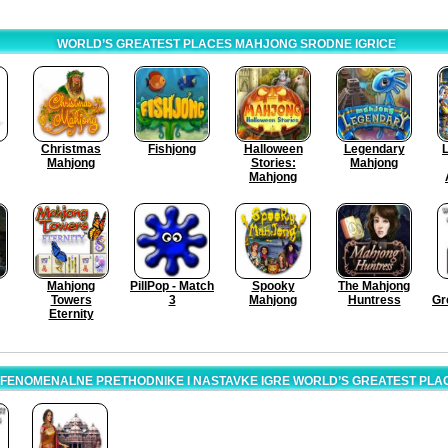
WORLD’S GREATEST PLACES MAHJONG SRODNE IGRICE
Christmas
Fishjong
Halloween
Legendary
L
Mahjong
Stories:
Mahjong
Mahjong
Mahjong
PillPop - Match
Spooky
The Mahjong
Towers
3
Mahjong
Huntress
Gr
Eternity
 FENOMENALNE PRETHODNIKE I NASTAVKE IGRE WORLD’S GREATEST PL