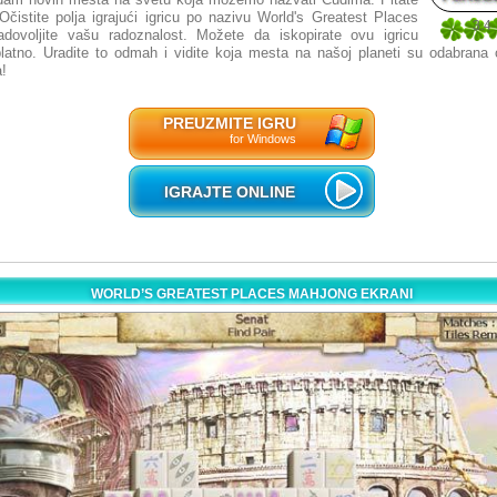
čistite polja igrajući igricu po nazivu World's Greatest Places
3.4
dovoljite vašu radoznalost. Možete da iskopirate ovu igricu
20
latno. Uradite to odmah i vidite koja mesta na našoj planeti su odabrana 
!
PREUZMITE IGRU
for Windows
IGRAJTE ONLINE
WORLD’S GREATEST PLACES MAHJONG EKRANI