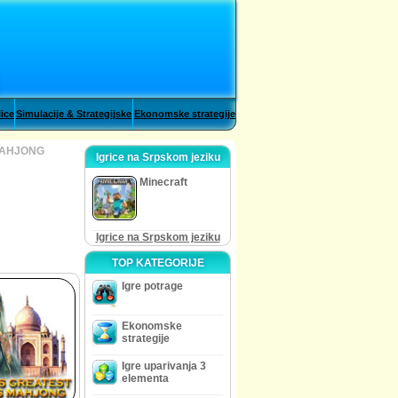
lice
Simulacije & Strategijske
Ekonomske strategije
MAHJONG
Igrice na Srpskom jeziku
Minecraft
Igrice na Srpskom jeziku
TOP KATEGORIJE
Igre potrage
Ekonomske
strategije
Igre uparivanja 3
elementa