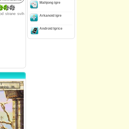
Mahjong igre
od strane svih
Arkanoid igre
Android Igrice