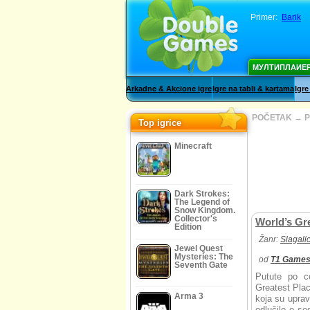
Primer:
Barik
МУЛТИПЛАИЕ
Arkadne & Akcione igre
Igre na tabli & kartama
Igre
POČETAK
→
P
Top igrice
Minecraft
Dark Strokes:
The Legend of
Snow Kingdom.
Collector's
World’s Gr
Edition
Žanr:
Slagali
Jewel Quest
Mysteries: The
od
T1 Game
Seventh Gate
Putute po ce
Greatest Pla
Arma 3
koja su uprav
odlučilo o s