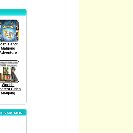
ost Island:
Mahjong
Adventure
World's
eatest Cities
Mahjong
ACES MAHJONG