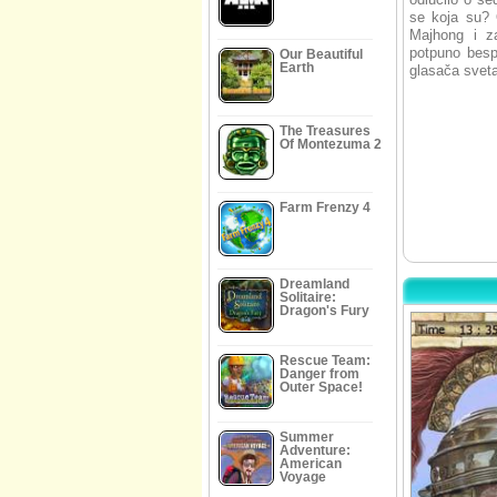
se koja su? O
Majhong i za
potpuno besp
Our Beautiful
Earth
glasača sveta
The Treasures
Of Montezuma 2
Farm Frenzy 4
Dreamland
Solitaire:
Dragon's Fury
Rescue Team:
Danger from
Outer Space!
Summer
Adventure:
American
Voyage