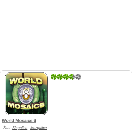
4
1
World Mosaics 6
Žanr:
Slagalice
Mozgalice