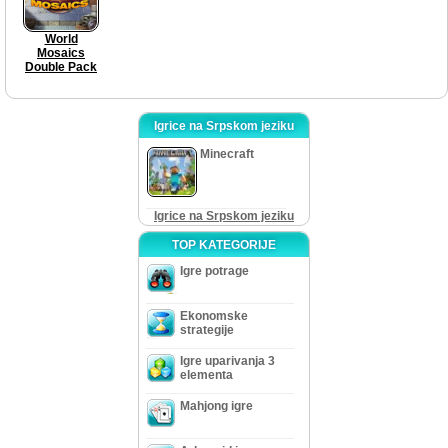
World
Mosaics
Double Pack
Igrice na Srpskom jeziku
Minecraft
Igrice na Srpskom jeziku
TOP KATEGORIJE
Igre potrage
Ekonomske
strategije
Igre uparivanja 3
elementa
Mahjong igre