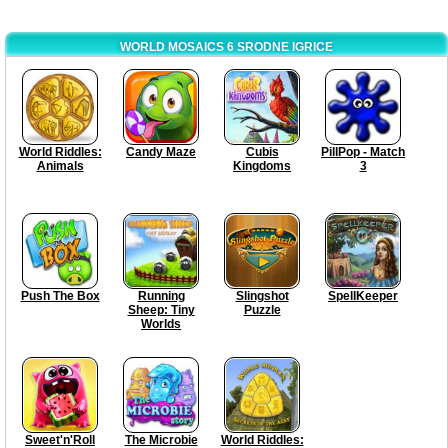
WORLD MOSAICS 6 SRODNE IGRICE
World Riddles:
Candy Maze
Cubis
PillPop - Match
Animals
Kingdoms
3
Push The Box
Running
Slingshot
SpellKeeper
Sheep: Tiny
Puzzle
Worlds
Sweet'n'Roll
The Microbie
World Riddles: