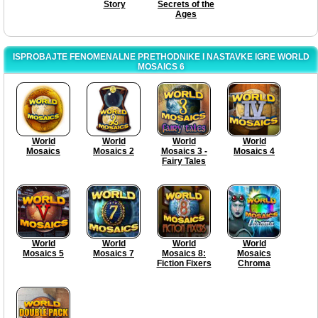
Story
Secrets of the
Ages
ISPROBAJTE FENOMENALNE PRETHODNIKE I NASTAVKE IGRE WORLD
MOSAICS 6
World
World
World
World
Mosaics
Mosaics 2
Mosaics 3 -
Mosaics 4
Fairy Tales
World
World
World
World
Mosaics 5
Mosaics 7
Mosaics 8:
Mosaics
Fiction Fixers
Chroma