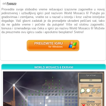
od
Fugazo
Provedite svoje slobodno vreme rešavajuci izazovne zagonetke u novoj
jedinstvenoj i uzbudljivoj igrici pod nazivom World Mosaics 6! Putujte po
gradovimaa i zemljama, vratite se u nazad u istoriju i kroz važne istorijske
događaje. Vaš glavni zadatak je da pronadjete ukradeni peščani sat, tako
da ne gubite vreme i počnite da putujete! Više od stotinu zagonetki,
bonusa i iznenađenja vas čeka u igrici po nazivu World Mosaics 6! Možete
da preuzmete ovu igricu ​​sada i apsolutno besplatno! Sretno!
PREUZMITE IGRU
for Windows
WORLD MOSAICS 6 EKRANI