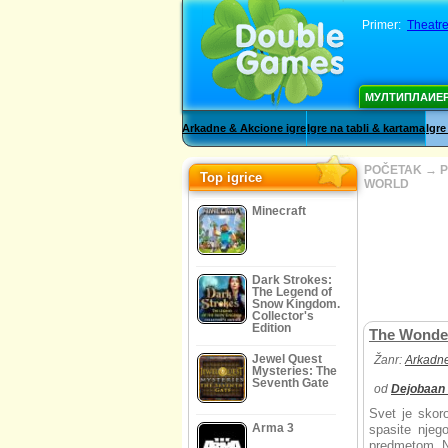
Primer:
Theatre
МУЛТИПЛАИЕ
Arkadne & Akcione igre
Igre na tabli & kartama
Igre
POČETAK
→
P
Top igrice
WORLD
Minecraft
Dark Strokes:
The Legend of
Snow Kingdom.
Collector's
Edition
The Wonder
Jewel Quest
Žanr:
Arkadne
Mysteries: The
Seventh Gate
od
Dejobaan
Svet je skor
Arma 3
spasite njeg
predmetom. Na