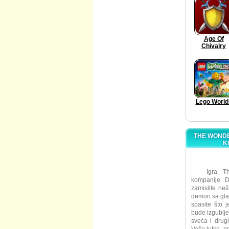
Age Of
Chivalry
Lego World
THE WONDE
K
Igra T
kompanije 
zamislite neš
demon sa gla
spasite što 
bude izgubljen
sveća i drug
Vaše lutke, p