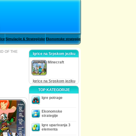
lice
Simulacije & Strategijske
Ekonomske strategije
D OF THE
Igrice na Srpskom jeziku
Minecraft
Igrice na Srpskom jeziku
TOP KATEGORIJE
Igre potrage
Ekonomske
strategije
Igre uparivanja 3
elementa