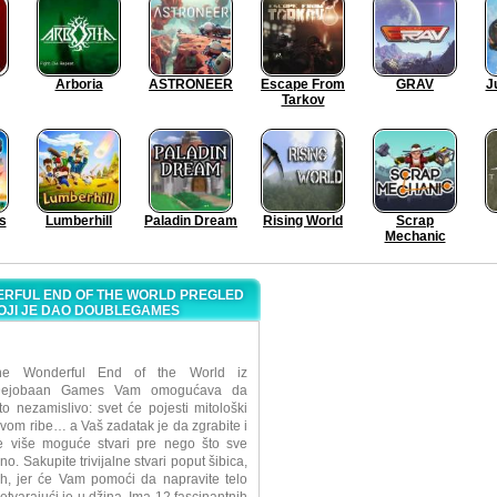
Arboria
ASTRONEER
Escape From
GRAV
J
Tarkov
s
Lumberhill
Paladin Dream
Rising World
Scrap
Mechanic
RFUL END OF THE WORLD PREGLED
OJI JE DAO DOUBLEGAMES
he Wonderful End of the World iz
Dejobaan Games Vam omogućava da
to nezamislivo: svet će pojesti mitološki
vom ribe… a Vaš zadatak je da zgrabite i
je više moguće stvari pre nego što sve
o. Sakupite trivijalne stvari poput šibica,
ih, jer će Vam pomoći da napravite telo
retvarajući je u džina. Ima 12 fascinantnih