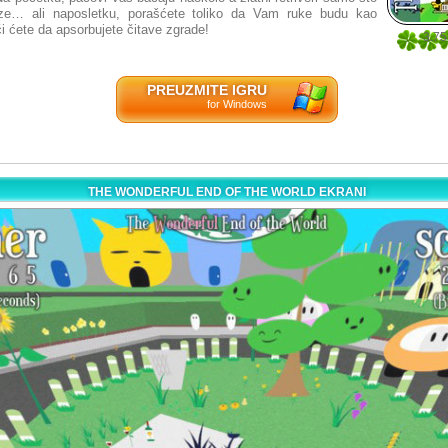
ze… ali naposletku, porašćete toliko da Vam ruke budu kao
i ćete da apsorbujete čitave zgrade!
3.75
8
PREUZMITE IGRU
for Windows
THE WONDERFUL END OF THE WORLD EKRANI