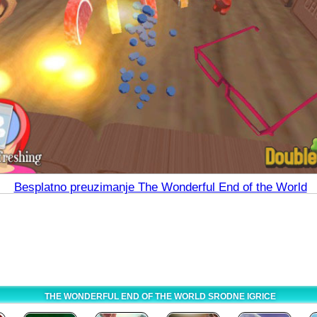
Besplatno preuzimanje The Wonderful End of the World
THE WONDERFUL END OF THE WORLD SRODNE IGRICE