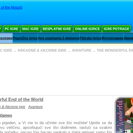
 of the Absurd
Р
PC IGRE
MAC IGRE
BESPLATNE IGRE
ONLINE IGRICE
IGRE POTRAGE
 potrage
Praznične igrice
Igre uparivanja 3 elementa
Filmske igrice
Мултиплаиер
Slaga
C IGRE
→
ARKADNE & AKCIONE IGRE
→
AVANTURE
→
THE WONDERFUL EN
ful End of the World
 & Akcione igre
Avanture
 Games
o pojeden, a Vi ste tu da učinite sve što možete! Upnite se da
ovu veličinu, apsorbujući sve što dodirnete, rastući sa svakim
 početku, pacovi Vas bacaju naokolo a zlatni retriveri samo što