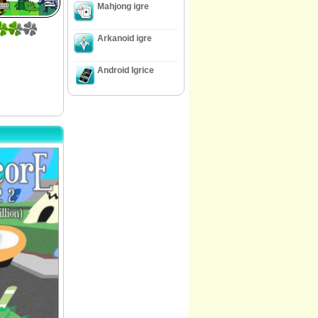
Mahjong igre
Arkanoid igre
Android Igrice