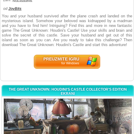
Žanr:
Igre potrage
od
JoyBits
You and your husband survived after the plane crash and landed on the
mysterious island. Somehow your beloved was kidnapped by a madman
and you have to find him! Intriguing? Find this and more in new fantastic
game The Great Unknown: Houdini's Castle! Use your skills and brain and
solve the secret of this castle. Save your husband and get out of this
island as soon as you can. Are you ready to take this challenge? Then
download The Great Unknown: Houdini's Castle and start this adventure!
PREUZMITE IGRU
for Windows
THE GREAT UNKNOWN: HOUDINI'S CASTLE COLLECTOR'S EDITION
EKRANI