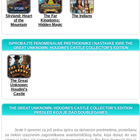
Skyland: Heart
The Far
The Indians
of the
Kingdoms:
Mountain
Hidden Magic
ISPROBAJTE FENOMENALNE PRETHODNIKE I NASTAVKE IGRE THE
GREAT UNKNOWN: HOUDINI'S CASTLE COLLECTOR'S EDITION
The Great
Unknown:
Houdini's
Castle
THE GREAT UNKNOWN: HOUDINI'S CASTLE COLLECTOR'S EDITION
PREGLED KOJI JE DAO DOUBLEGAMES
Jeste li spremni za još jednu igricu sa skrivenim predmetima, pomešanu
sa nekim izazovnim zagonetkama avanturističkog duha, koja dolazi do vas
ravno iz jedne od najpoznatijih programerskih kuća Big Fish Games? Ako je