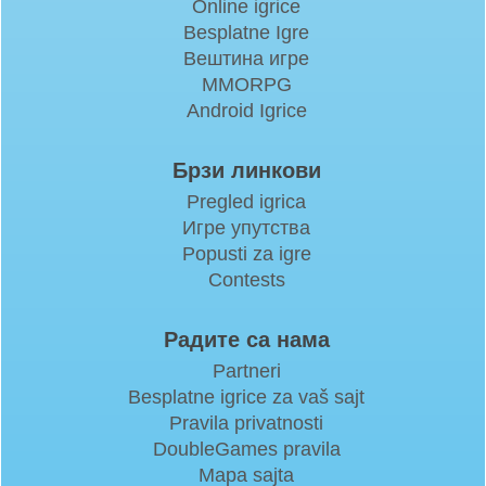
Online igrice
Besplatne Igre
Вештина игре
MMORPG
Android Igrice
Брзи линкови
Pregled igrica
Игре упутства
Popusti za igre
Contests
Радите са нама
Partneri
Besplatne igrice za vaš sajt
Pravila privatnosti
DoubleGames pravila
Mapa sajta