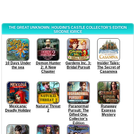
THE GREAT UNKNOWN: HOUDINI'S CASTLE COLLECTOR'S EDITION
SRODNE IGRICE
10 Days Under
Demon Hunter
Gardens Inc. 3:
Insider Tales:
the sea
2: A New
Bridal Pursuit
The Secret of
Chapter
Casanova
Mexicana:
Natural Threat
Paranormal
Runaway
Deadly Holiday
2
Pursuit: The
Express
Gifted One.
Mystery
Collector's
Edition