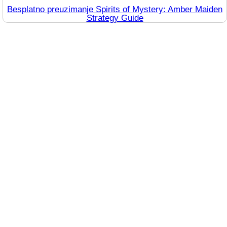
Besplatno preuzimanje Spirits of Mystery: Amber Maiden
Strategy Guide