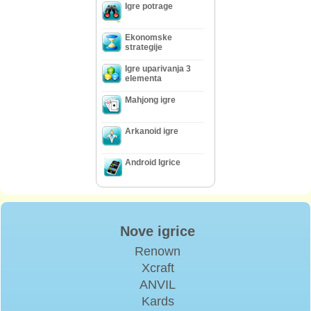
Igre potrage
Ekonomske
strategije
Igre uparivanja 3
elementa
Mahjong igre
Arkanoid igre
Android Igrice
Nove igrice
Renown
Xcraft
ANVIL
Kards