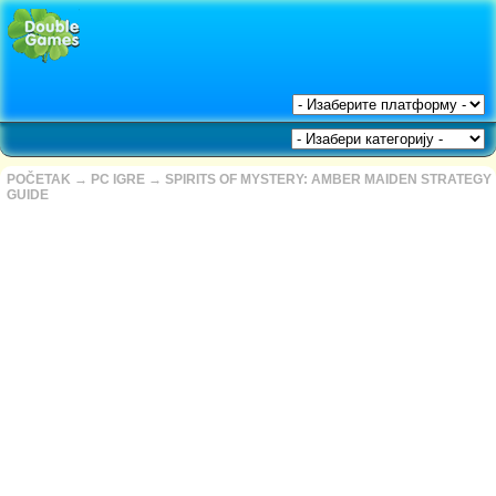
POČETAK
→
PC IGRE
→
SPIRITS OF MYSTERY: AMBER MAIDEN STRATEGY
GUIDE