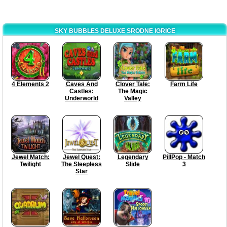
SKY BUBBLES DELUXE SRODNE IGRICE
4 Elements 2
Caves And
Clover Tale:
Farm Life
Castles:
The Magic
Underworld
Valley
Jewel Match:
Jewel Quest:
Legendary
PillPop - Match
Twilight
The Sleepless
Slide
3
Star