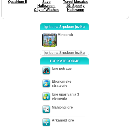
Quadrium II
Save
Travel Mosaics
Halloween:
10: Spooky
City of Witches
Halloween
Igrice na Srpskom jeziku
Minecraft
Igrice na Srpskom jeziku
TOP KATEGORIJE
Igre potrage
Ekonomske
strategije
Igre uparivanja 3
elementa
Mahjong igre
Arkanoid igre