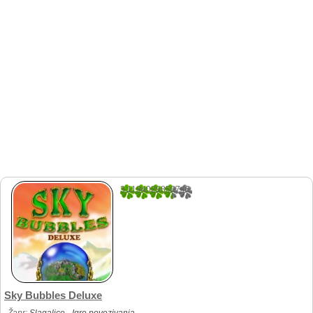
3.1194029850746
67
Sky Bubbles Deluxe