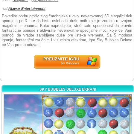
Žanr:
Slagalice
Igre povezivanja
od
Alawar Entertainment
Povedite borbu protiv zlog čarobnjaka u ovoj neverovatnoj 3D slagalici dok
sparujete po 3 iste da biste oslobodili duše onih koje je zarobio u svojom
magičnim mehurima! Kako napredujete, steći ćete sposobnost da pravite
fantastične bonuse i aktivirate neverovatne specijalne moći koje će Vam
pomoći da vratite zarobljene duše pre isteka vremena. Sa 5 modusa
igranja, fantastični zvučnim i vizuelnim efektima, igra Sky Bubbles Deluxe
će Vas prosto oduvati!
PREUZMITE IGRU
for Windows
SKY BUBBLES DELUXE EKRANI