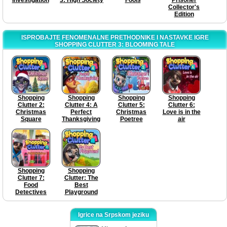
Collector's
Edition
ISPROBAJTE FENOMENALNE PRETHODNIKE I NASTAVKE IGRE
SHOPPING CLUTTER 3: BLOOMING TALE
Shopping
Shopping
Shopping
Shopping
Clutter 2:
Clutter 4: A
Clutter 5:
Clutter 6:
Christmas
Perfect
Christmas
Love is in the
Square
Thanksgiving
Poetree
air
Shopping
Shopping
Clutter 7:
Clutter: The
Food
Best
Detectives
Playground
Igrice na Srpskom jeziku