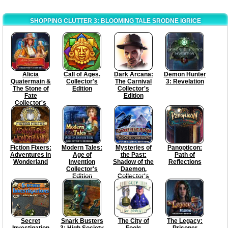
SHOPPING CLUTTER 3: BLOOMING TALE SRODNE IGRICE
Alicia
Call of Ages.
Dark Arcana:
Demon Hunter
Quatermain &
Collector's
The Carnival
3: Revelation
The Stone of
Edition
Collector's
Fate
Edition
Collector's
Edition
Fiction Fixers:
Modern Tales:
Mysteries of
Panopticon:
Adventures in
Age of
the Past:
Path of
Wonderland
Invention
Shadow of the
Reflections
Collector's
Daemon.
Edition
Collector's
Edition
Secret
Snark Busters
The City of
The Legacy:
Investigation
3: High Society
Fools
Prisoner