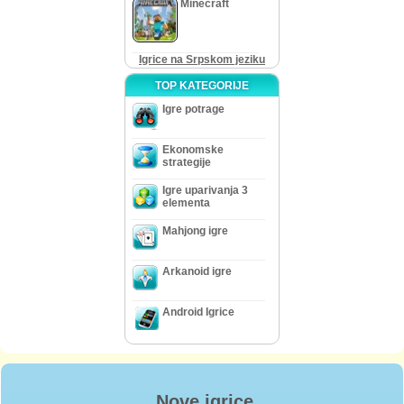
Minecraft
Igrice na Srpskom jeziku
TOP KATEGORIJE
Igre potrage
Ekonomske
strategije
Igre uparivanja 3
elementa
Mahjong igre
Arkanoid igre
Android Igrice
Nove igrice