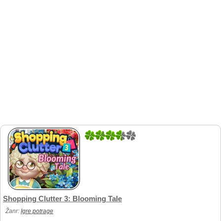
1
1
Shopping Clutter 3: Blooming Tale
Žanr:
Igre potrage