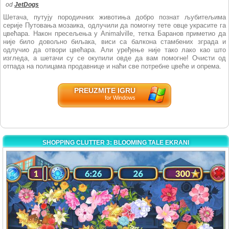
od
JetDogs
Шетача, путују породичних животиња добро познат љубитељима
серије Путовања мозаика, одлучили да помогну тете овце украсите га
цвећара. Након пресељења у Animalville, тетка Баранов приметио да
није било довољно биљака, виси са балкона стамбених зграда и
одлучио да отвори цвећара. Али уређење није тако лако као што
изгледа, а шетачи су се окупили овде да вам помогне! Очисти од
отпада на полицама продавнице и наћи све потребне цвеће и опрема.
PREUZMITE IGRU
for Windows
SHOPPING CLUTTER 3: BLOOMING TALE EKRANI