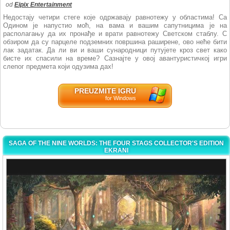
od
Eipix Entertainment
Недостају четири стеге које одржавају равнотежу у областима! Са
Одином је напустио моћ, на вама и вашим сапутницима је на
располагању да их пронађе и врати равнотежу Светском стаблу. С
обзиром да су парцеле подземних површина раширене, ово неће бити
лак задатак. Да ли ви и ваши сународници путујете кроз свет како
бисте их спасили на време? Сазнајте у овој авантуристичкој игри
слепог предмета који одузима дах!
PREUZMITE IGRU
for Windows
SAGA OF THE NINE WORLDS: THE FOUR STAGS COLLECTOR'S EDITION
EKRANI