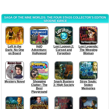
SAGA OF THE NINE WORLDS: THE FOUR STAGS COLLECTOR'S EDITION
SRODNE IGRICE
Left in the
HdO
Lost Lagoon 2:
Lost Legends:
Dark: No One
Adventure:
Cursed and
The Weeping
on Board
Hollywood
Forgotten
Woman
Mystery Novel
Shopping
Snark Busters
Stray Souls:
Clutter: The
3: High Society
Stolen
Best
Memories
Playground