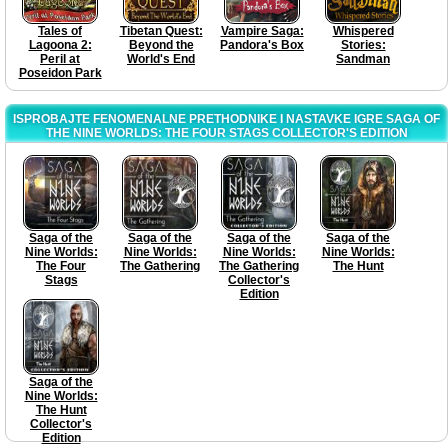
Tales of
Tibetan Quest:
Vampire Saga:
Whispered
Lagoona 2:
Beyond the
Pandora's Box
Stories:
Peril at
World's End
Sandman
Poseidon Park
ISPROBAJTE FENOMENALNE PRETHODNIKE I NASTAVKE IGRE SAGA OF
THE NINE WORLDS: THE FOUR STAGS COLLECTOR'S EDITION
Saga of the
Saga of the
Saga of the
Saga of the
Nine Worlds:
Nine Worlds:
Nine Worlds:
Nine Worlds:
The Four
The Gathering
The Gathering
The Hunt
Stags
Collector's
Edition
Saga of the
Nine Worlds:
The Hunt
Collector's
Edition