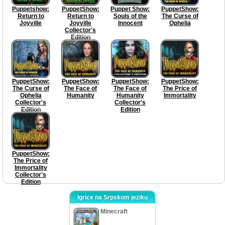
Puppetshow:
PuppetShow:
Puppet Show:
PuppetShow:
Return to
Return to
Souls of the
The Curse of
Joyville
Joyville
Innocent
Ophelia
Collector's
Edition
PuppetShow:
PuppetShow:
PuppetShow:
PuppetShow:
The Curse of
The Face of
The Face of
The Price of
Ophelia
Humanity
Humanity
Immortality
Collector's
Collector's
Edition
Edition
PuppetShow:
The Price of
Immortality
Collector's
Edition
Igrice na Srpskom jeziku
Minecraft