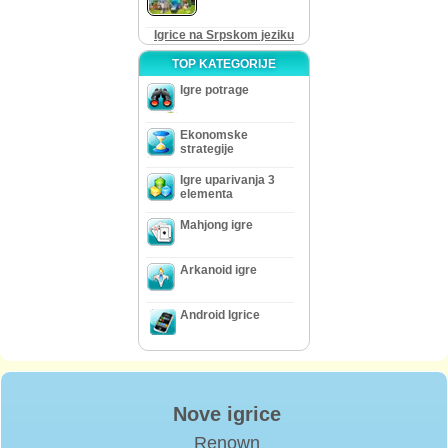
Igrice na Srpskom jeziku
TOP KATEGORIJE
Igre potrage
Ekonomske
strategije
Igre uparivanja 3
elementa
Mahjong igre
Arkanoid igre
Android Igrice
Nove igrice
Renown