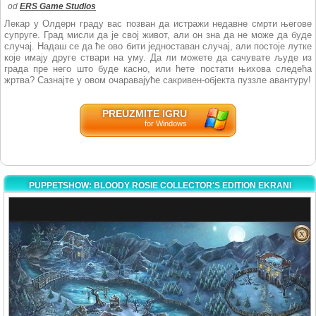
od
ERS Game Studios
Лекар у Олдерн граду вас позван да истражи недавне смрти његове
супруге. Град мисли да је свој живот, али он зна да не може да буде
случај. Надаш се да ће ово бити једноставан случај, али постоје лутке
које имају друге ствари на уму. Да ли можете да сачувате људе из
града пре него што буде касно, или ћете постати њихова следећа
жртва? Сазнајте у овом очаравајуће сакривен-објекта пуззле авантуру!
PREUZMITE IGRU
for Windows
PUPPETSHOW: BLOODY ROSIE COLLECTOR'S EDITION EKRANI