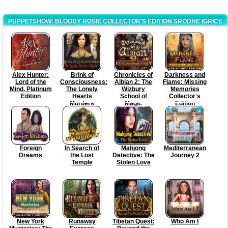
PUPPETSHOW: BLOODY ROSIE COLLECTOR'S EDITION SRODNE IGRICE
Alex Hunter:
Brink of
Chronicles of
Darkness and
Lord of the
Consciousness:
Albian 2: The
Flame: Missing
Mind. Platinum
The Lonely
Wizbury
Memories
Edition
Hearts
School of
Collector's
Murders
Magic
Edition
Foreign
In Search of
Mahjong
Mediterranean
Dreams
the Lost
Detective: The
Journey 2
Temple
Stolen Love
New York
Runaway
Tibetan Quest:
Who Am I