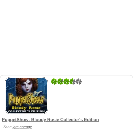
4
5
PuppetShow: Bloody Rosie Collector's Edition
Žanr:
Igre potrage