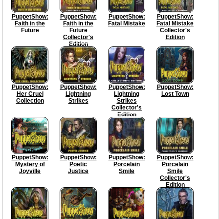
PuppetShow:
PuppetShow:
PuppetShow:
PuppetShow:
Faith in the
Faith in the
Fatal Mistake
Fatal Mistake
Future
Future
Collector's
Collector's
Edition
Edition
PuppetShow:
PuppetShow:
PuppetShow:
PuppetShow:
Her Cruel
Lightning
Lightning
Lost Town
Collection
Strikes
Strikes
Collector's
Edition
PuppetShow:
PuppetShow:
PuppetShow:
PuppetShow:
Mystery of
Poetic
Porcelain
Porcelain
Joyville
Justice
Smile
Smile
Collector's
Edition