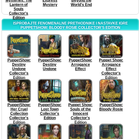
Mysteries: The
Express
Beyond the
Lantern of
Mystery
World's End
Souls
Collector's
Edition
ISPROBAJTE FENOMENALNE PRETHODNIKE I NASTAVKE IGRE
PUPPETSHOW: BLOODY ROSIE COLLECTOR'S EDITION
PuppetShow:
PuppetShow:
PuppetShow:
Puppet Show:
Destiny
Destiny
Arrogance
Arrogance
Undone
Undone
Effect
Effect
Collector's
Collector's
Edition
Edition
PuppetShow:
PuppetShow:
Puppet Show:
PuppetShow:
Her Cruel
Lost Town
Souls of the
Bloody Rosie
Collection
Collector's
Innocent
Collector's
Edition
Collector's
Edition
Edition