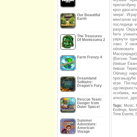
прилагођену
кроз двосатн
звери'. Игра
Our Beautiful
Earth
ментални за
последице и
разум. Окруж
ћете учинит
The Treasures
уврнути одн
Of Montezuma 2
лако. У ово
обликовати
Маскуераде)
Farm Frenzy 4
(Витхин Тем
(бивши Еван
бивши Терио
Обликуј нар
прогањајући
Dreamland
Solitaire:
игре. Погле
Dragon's Fury
одговорности
особама, жи
алкохол, др
Rescue Team:
Danger from
Tags:
Music, F
Outer Space!
Endings, Nonli
Time Events, 
Summer
Adventure:
American
Voyage