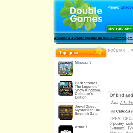
Primer:
Shadow 
МУЛТИПЛАИЕ
Arkadne & Akcione igre
Igre na tabli & kartama
Igre
POČETAK
→
P
Top igrice
Minecraft
Dark Strokes:
The Legend of
Snow Kingdom.
Collector's
Of bird an
Edition
Žanr:
Arkadne
Jewel Quest
Mysteries: The
od
Capricia 
Seventh Gate
ПРВА СВОЈ
огромну моћ
Arma 3
(бивших) Гу
Музика Арн