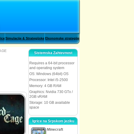
lice
Simulacije & Strategijske
Ekonomske strategije
CAGE
Sistemska Zahtevnost
Requires a 64-bit processor
and operating system
OS: Windows (64bit) OS
Processor: Intel i5-2500
Memory: 4 GB RAM
Graphics: Nvidia 730 GTx /
2GB vRAM
Storage: 10 GB available
space
Igrice na Srpskom jeziku
Minecraft