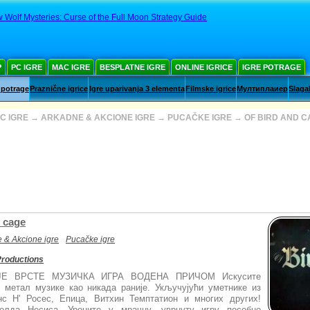
Wolf Mysteries: Curse of the Full Moon Strategy Guide
Р
PC IGRE
MAC IGRE
BESPLATNE IGRE
ONLINE IGRICE
IGRE POTRAGE
 potrage
Praznične igrice
Igre uparivanja 3 elementa
Filmske igrice
Мултиплаиер
Slaga
C IGRE
→
ARKADNE & AKCIONE IGRE
→
PUCAČKE IGRE
→
OF BIRD AND 
d cage
 & Akcione igre
Pucačke igre
Productions
Е ВРСТЕ МУЗИЧКА ИГРА ВОДЕНА ПРИЧОМ Искусите
 метал музике као никада раније. Укључујући уметнике из
нс Н' Росес, Епица, Витхин Темптатион и многих других!
олда Несиса. Уроните у мрачну, уврнуту игру посебно