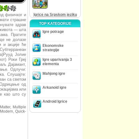
 од физичког и
Igrice na Srpskom jeziku
имати страшне
TOP KATEGORIJE
ачувате здрав
 живота — шта
Igre potrage
вама. Пратите
вде не долазе
 и акције ће
Ekonomske
Субтерранеан
strategije
а)Рууд Јолие
от) Роки Греј
Igre uparivanja 3
elementa
аљ Дајамант,
вање. Одлучи:
Mahjong igre
ка. Слушајте:
ван са светом
 Одрицање од
Arkanoid igre
окацијама или
ме као што су
Android Igrice
Matter, Multiple
, Modern, Quick-