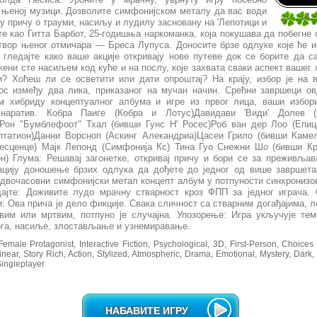
 њеној музици. Дозволите симфонијском металу да вас води
3
у причу о трауми, насиљу и лудилу засновану на 'Лепотици и
2
јте као Гитта Барбот, 25-годишња наркоманка, која покушава да побегне
твор њеног отмичара — Бреса Лупуса. Доносите брзе одлуке које ће 
 гледајте како ваше акције откривају нове путеве док се борите да с
ени сте насиљем код куће и на послу, које захвата сваки аспект вашег
и? Хоћеш ли се осветити или дати опроштај? На крају, избор је на 
ос између два лика, приказаног на мучан начин. Срећни завршеци о
м хибриду концептуалног албума и игре из првог лица, ваши избори
 наратив. Кобра Паиге (Кобра и Лотус)Давидави 'Види' Долев (
Рон "Бумблефоот" Тхал (бивши Гунс Н' Росес)Роб ван дер Лоо (Епиц
птатион)Данни Ворсноп (Аскинг Алекандриа)Цасеи Грило (бивши Камел
есценце) Мајк Лепонд (Симфонија Кс) Тина Гуо Снежни Шо (бивши Кр
н) Глума: Решавај загонетке, откривај причу и бори се за преживља
ацију доношење брзих одлука да дођете до једног од више завршета
 двочасовни симфонијски метал концепт албум у потпуности синхронизо
дајте: Доживите лудо мрачну стварност кроз ФПП за једног играча.
: Ова прича је дело фикције. Свака сличност са стварним догађајима, л
вим или мртвим, потпуно је случајна. Упозорење: Игра укључује те
ога, насиље, злостављање и узнемиравање.
emale Protagonist, Interactive Fiction, Psychological, 3D, First-Person, Choices 
near, Story Rich, Action, Stylized, Atmospheric, Drama, Emotional, Mystery, Dark
Singleplayer
НАБАВИТЕ ИГРУ