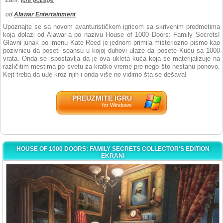
Žanr:
Igre potrage
od
Alawar Entertainment
Upoznajte se sa novom avanturističkom igricom sa skrivenim predmetima
koja dolazi od Alawar-a po nazivu House of 1000 Doors: Family Secrets!
Glavni junak po imenu Kate Reed je jednom primila misteriozno pismo kao
pozivnicu da poseti seansu u kojoj duhovi ulaze da posete Kuću sa 1000
vrata. Onda se ispostavlja da je ova ukleta kuća koja se materijalizuje na
različitim mestima po svetu za kratko vreme pre nego što nestanu ponovo.
Kejt treba da uđe kroz njih i onda više ne vidimo šta se dešava!
PREUZMITE IGRU
for Windows
HOUSE OF 1000 DOORS: FAMILY SECRETS COLLECTOR'S EDITION
EKRANI