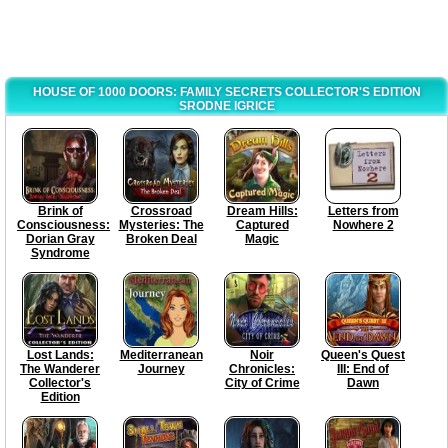
HOUSE OF 1000 DOORS: FAMILY SECRETS COLLECTOR'S EDITION
SRODNE IGRICE
Brink of
Crossroad
Dream Hills:
Letters from
Consciousness:
Mysteries: The
Captured
Nowhere 2
Dorian Gray
Broken Deal
Magic
Syndrome
Lost Lands:
Mediterranean
Noir
Queen's Quest
The Wanderer
Journey
Chronicles:
III: End of
Collector's
City of Crime
Dawn
Edition