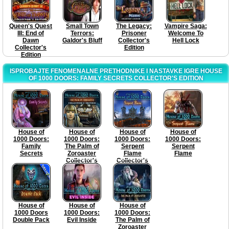
Queen's Quest
Small Town
The Legacy:
Vampire Saga:
III: End of
Terrors:
Prisoner
Welcome To
Dawn
Galdor's Bluff
Collector's
Hell Lock
Collector's
Edition
Edition
ISPROBAJTE FENOMENALNE PRETHODNIKE I NASTAVKE IGRE HOUSE
OF 1000 DOORS: FAMILY SECRETS COLLECTOR'S EDITION
House of
House of
House of
House of
1000 Doors:
1000 Doors:
1000 Doors:
1000 Doors:
Family
The Palm of
Serpent
Serpent
Secrets
Zoroaster
Flame
Flame
Collector's
Collector's
Edition
Edition
House of
House of
House of
1000 Doors
1000 Doors:
1000 Doors:
Double Pack
Evil Inside
The Palm of
Zoroaster