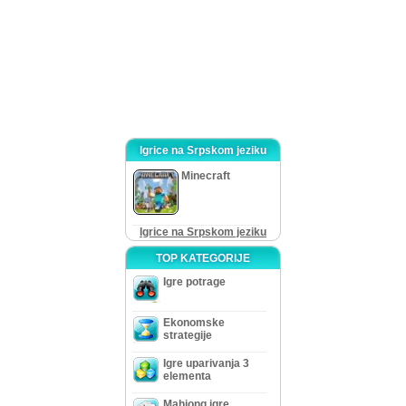
Sve u svemu, ovo je divno napravljena igrica koja lako može da se svidi
zbog svojih prelepih ilustracija i misterija koje vas teraju da promislite. Ako
tražite dobru igricu sa skrivenim predmetima da provedete slobodno vreme,
igrica po nazivu House of 1000 Doors: Family Secrets sa mnoštvom svojih
scena za pretragu će vam dobro poslužiti. Uživajte!
Igrice na Srpskom jeziku
Minecraft
Igrice na Srpskom jeziku
TOP KATEGORIJE
Igre potrage
Ekonomske
strategije
Igre uparivanja 3
elementa
Mahjong igre