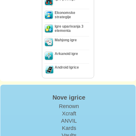
Ekonomske
strategije
Igre uparivanja 3
elementa
Mahjong igre
Arkanoid igre
Android Igrice
Nove igrice
Renown
Xcraft
ANVIL
Kards
Vaults