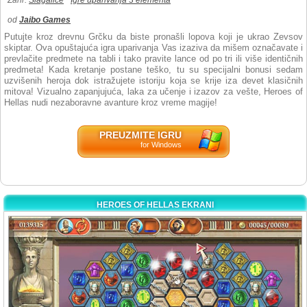
Žanr:
Slagalice
Igre uparivanja 3 elementa
od
Jaibo Games
Putujte kroz drevnu Grčku da biste pronašli lopova koji je ukrao Zevsov
skiptar. Ova opuštajuća igra uparivanja Vas izaziva da mišem označavate i
prevlačite predmete na tabli i tako pravite lance od po tri ili više identičnih
predmeta! Kada kretanje postane teško, tu su specijalni bonusi sedam
uzvišenih heroja dok istražujete istoriju koja se krije iza devet klasičnih
mitova! Vizualno zapanjujuća, laka za učenje i izazov za vešte, Heroes of
Hellas nudi nezaboravne avanture kroz vreme magije!
PREUZMITE IGRU
for Windows
HEROES OF HELLAS EKRANI