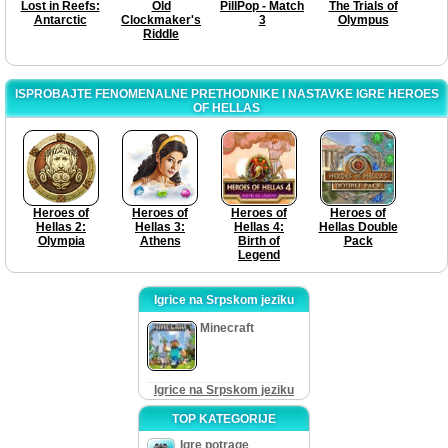
Lost in Reefs:
Old
PillPop - Match
The Trials of
Antarctic
Clockmaker's
3
Olympus
Riddle
ISPROBAJTE FENOMENALNE PRETHODNIKE I NASTAVKE IGRE HEROES
OF HELLAS
Heroes of
Heroes of
Heroes of
Heroes of
Hellas 2:
Hellas 3:
Hellas 4:
Hellas Double
Olympia
Athens
Birth of
Pack
Legend
Igrice na Srpskom jeziku
Minecraft
Igrice na Srpskom jeziku
TOP KATEGORIJE
Igre potrage