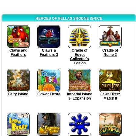
HEROES OF HELLAS SRODNE IGRICE
Claws and
Claws &
Cradle of
Cradle of
Feathers
Feathers 3
Egypt
Rome 2
Collector's
Edition
Fairy Island
Flower Fiesta
Imperial Island
Jewel Tree:
3: Expansion
Match It