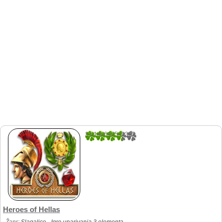
3.6146616541353
532
Heroes of Hellas