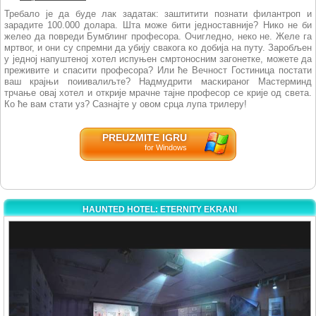
Требало је да буде лак задатак: заштитити познати филантроп и
зарадите 100.000 долара. Шта може бити једноставније? Нико не би
желео да повреди Бумблинг професора. Очигледно, неко не. Желе га
мртвог, и они су спремни да убију свакога ко добија на путу. Заробљен
у једној напуштеној хотел испуњен смртоносним загонетке, можете да
преживите и спасити професора? Или ће Вечност Гостиница постати
ваш крајњи поиивалиљте? Надмудрити маскираног Мастерминд
трчање овај хотел и открије мрачне тајне професор се крије од света.
Ко ће вам стати уз? Сазнајте у овом срца лупа трилеру!
PREUZMITE IGRU
for Windows
HAUNTED HOTEL: ETERNITY EKRANI