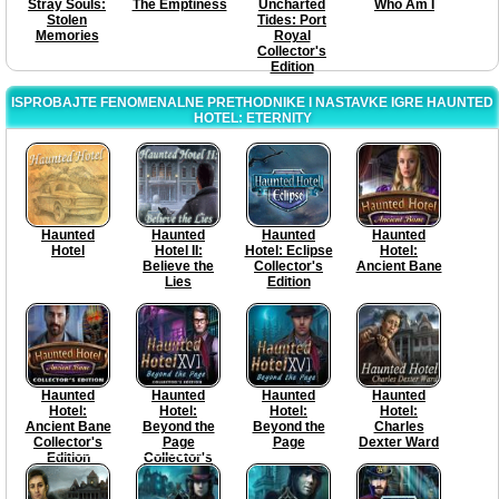
Stray Souls:
The Emptiness
Uncharted
Who Am I
Stolen
Tides: Port
Memories
Royal
Collector's
Edition
ISPROBAJTE FENOMENALNE PRETHODNIKE I NASTAVKE IGRE HAUNTED
HOTEL: ETERNITY
Haunted
Haunted
Haunted
Haunted
Hotel
Hotel II:
Hotel: Eclipse
Hotel:
Believe the
Collector's
Ancient Bane
Lies
Edition
Haunted
Haunted
Haunted
Haunted
Hotel:
Hotel:
Hotel:
Hotel:
Ancient Bane
Beyond the
Beyond the
Charles
Collector's
Page
Page
Dexter Ward
Edition
Collector's
Edition