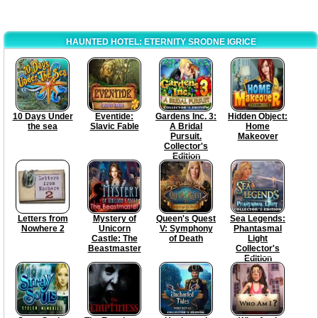
HAUNTED HOTEL: ETERNITY SRODNE IGRICE
10 Days Under
Eventide:
Gardens Inc. 3:
Hidden Object:
the sea
Slavic Fable
A Bridal
Home
Pursuit.
Makeover
Collector's
Edition
Letters from
Mystery of
Queen's Quest
Sea Legends:
Nowhere 2
Unicorn
V: Symphony
Phantasmal
Castle: The
of Death
Light
Beastmaster
Collector's
Edition