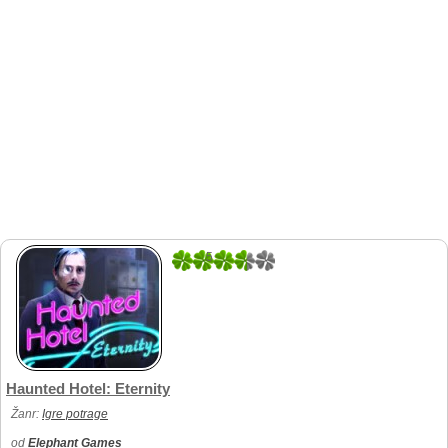
5
1
Haunted Hotel: Eternity
Žanr:
Igre potrage
od
Elephant Games