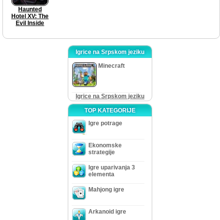
Haunted
Hotel XV: The
Evil Inside
Igrice na Srpskom jeziku
Minecraft
Igrice na Srpskom jeziku
TOP KATEGORIJE
Igre potrage
Ekonomske
strategije
Igre uparivanja 3
elementa
Mahjong igre
Arkanoid igre