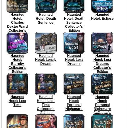
Haunted
Haunted
Haunted
Haunted
Hotel:
Hotel: Death
Hotel: Death
Hotel: Eclipse
Charles
Sentence
Sentence
Dexter Ward
Collector's
Collector's
Edition
Edition
Haunted
Haunted
Haunted
Haunted
Hotel:
Hotel: Lonely
Hotel: Lost
Hotel: Lost
Eternity
Dream
Dreams
Dreams
Collector's
Collector's
Edition
Edition
Haunted
Haunted
Haunted
Haunted
Hotel: Lost
Hotel: Lost
Hotel:
Hotel:
Time
Time
Personal
Personal
Collector's
Nightmare
Nightmare
Edition
Collector's
Edition