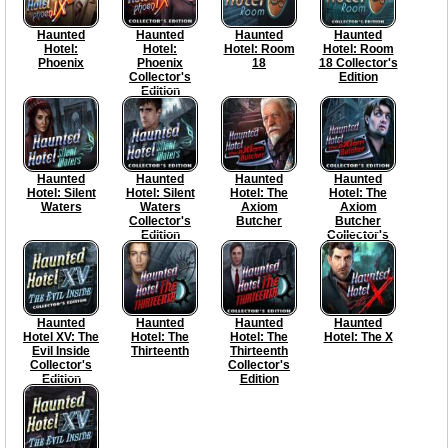
Haunted
Haunted
Haunted
Haunted
Hotel:
Hotel:
Hotel: Room
Hotel: Room
Phoenix
Phoenix
18
18 Collector's
Collector's
Edition
Edition
Haunted
Haunted
Haunted
Haunted
Hotel: Silent
Hotel: Silent
Hotel: The
Hotel: The
Waters
Waters
Axiom
Axiom
Collector's
Butcher
Butcher
Edition
Collector's
Edition
Haunted
Haunted
Haunted
Haunted
Hotel XV: The
Hotel: The
Hotel: The
Hotel: The X
Evil Inside
Thirteenth
Thirteenth
Collector's
Collector's
Edition
Edition