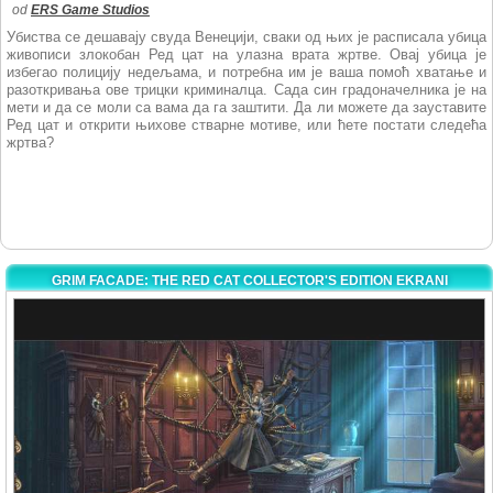
od
ERS Game Studios
Убиства се дешавају свуда Венецији, сваки од њих је расписала убица
живописи злокобан Ред цат на улазна врата жртве. Овај убица је
избегао полицију недељама, и потребна им је ваша помоћ хватање и
разоткривања ове трицки криминалца. Сада син градоначелника је на
мети и да се моли са вама да га заштити. Да ли можете да зауставите
Ред цат и открити њихове стварне мотиве, или ћете постати следећа
жртва?
GRIM FACADE: THE RED CAT COLLECTOR'S EDITION EKRANI