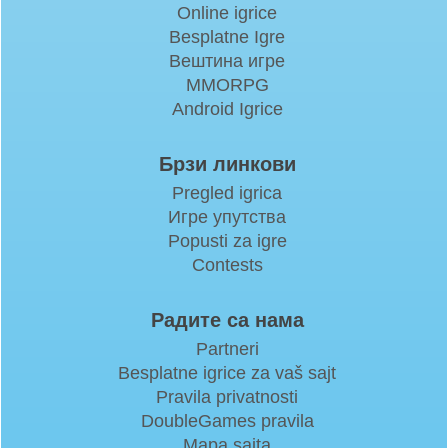
Online igrice
Besplatne Igre
Вештина игре
MMORPG
Android Igrice
Брзи линкови
Pregled igrica
Игре упутства
Popusti za igre
Contests
Радите са нама
Partneri
Besplatne igrice za vaš sajt
Pravila privatnosti
DoubleGames pravila
Mapa sajta