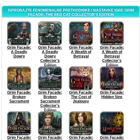
ISPROBAJTE FENOMENALNE PRETHODNIKE I NASTAVKE IGRE GRIM
FACADE: THE RED CAT COLLECTOR'S EDITION
Grim Facade:
Grim Facade:
Grim Facade:
Grim Facade:
A Deadly
A Deadly
A Wealth of
A Wealth of
Dowry
Dowry
Betrayal
Betrayal
Collector's
Collector's
Edition
Edition
Grim Facade:
Grim Facade:
Grim Facade:
Grim Facade:
Broken
Broken
The Cost of
Hidden Sins
Sacrament
Sacrament
Jealousy
Collector's
Edition
Grim Facade:
Grim Facade:
Grim Facade:
Grim Facade: