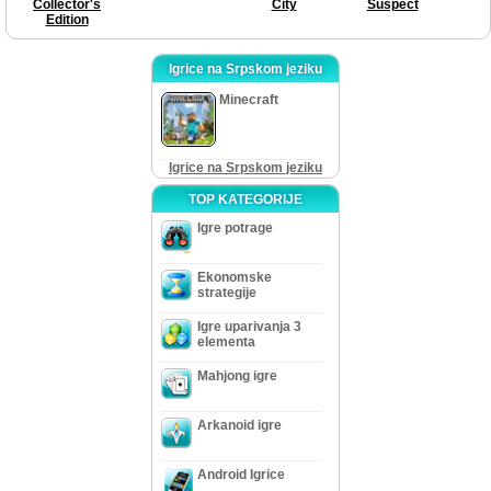
Collector's
City
Suspect
Edition
Igrice na Srpskom jeziku
Minecraft
Igrice na Srpskom jeziku
TOP KATEGORIJE
Igre potrage
Ekonomske
strategije
Igre uparivanja 3
elementa
Mahjong igre
Arkanoid igre
Android Igrice