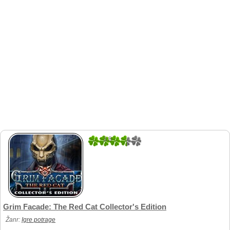
3.8
5
Grim Facade: The Red Cat Collector's Edition
Žanr:
Igre potrage