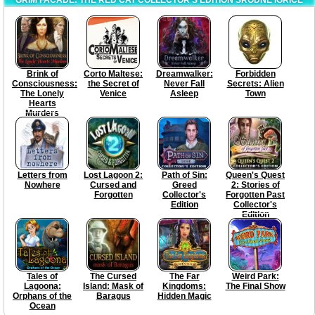
Brink of
Corto Maltese:
Dreamwalker:
Forbidden
Consciousness:
the Secret of
Never Fall
Secrets: Alien
The Lonely
Venice
Asleep
Town
Hearts
Murders
Letters from
Lost Lagoon 2:
Path of Sin:
Queen's Quest
Nowhere
Cursed and
Greed
2: Stories of
Forgotten
Collector's
Forgotten Past
Edition
Collector's
Edition
Tales of
The Cursed
The Far
Weird Park:
Lagoona:
Island: Mask of
Kingdoms:
The Final Show
Orphans of the
Baragus
Hidden Magic
Ocean