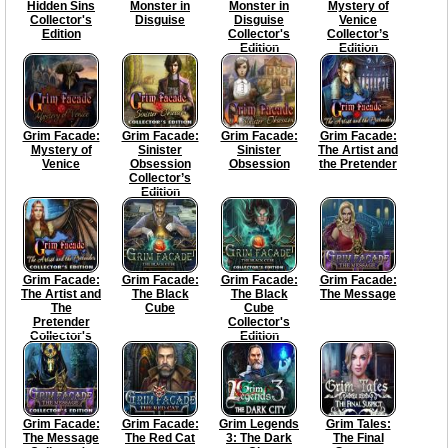
Hidden Sins
Monster in
Monster in
Mystery of
Collector's
Disguise
Disguise
Venice
Edition
Collector's
Collector’s
Edition
Edition
Grim Facade:
Grim Facade:
Grim Facade:
Grim Facade:
Mystery of
Sinister
Sinister
The Artist and
Venice
Obsession
Obsession
the Pretender
Collector’s
Edition
Grim Facade:
Grim Facade:
Grim Facade:
Grim Facade:
The Artist and
The Black
The Black
The Message
The
Cube
Cube
Pretender
Collector's
Collector's
Edition
Edition
Grim Facade:
Grim Facade:
Grim Legends
Grim Tales:
The Message
The Red Cat
3: The Dark
The Final