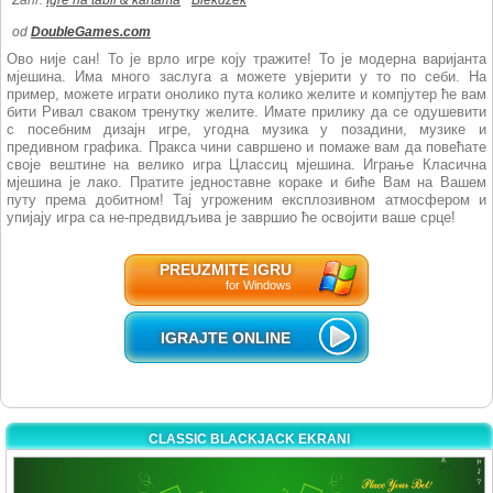
Žanr:
Igre na tabli & kartama
Blekdžek
od
DoubleGames.com
Ово није сан! То је врло игре коју тражите! То је модерна варијанта
мјешина. Има много заслуга а можете увјерити у то по себи. На
пример, можете играти онолико пута колико желите и компјутер ће вам
бити Ривал сваком тренутку желите. Имате прилику да се одушевити
с посебним дизајн игре, угодна музика у позадини, музике и
предивном графика. Пракса чини савршено и помаже вам да повећате
своје вештине на велико игра Цлассиц мјешина. Играње Класична
мјешина је лако. Пратите једноставне кораке и биће Вам на Вашем
путу према добитном! Тај угроженим експлозивном атмосфером и
упијају игра са не-предвидљива је завршио ће освојити ваше срце!
PREUZMITE IGRU
for Windows
IGRAJTE ONLINE
CLASSIC BLACKJACK EKRANI