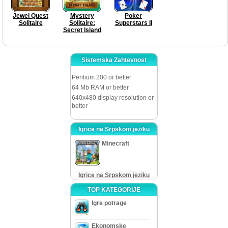
Jewel Quest
Mystery
Poker
Solitaire
Solitaire:
Superstars II
Secret Island
Sistemska Zahtevnost
Pentium 200 or better
64 Mb RAM or better
640x480 display resolution or
better
Igrice na Srpskom jeziku
Minecraft
Igrice na Srpskom jeziku
TOP KATEGORIJE
Igre potrage
Ekonomske