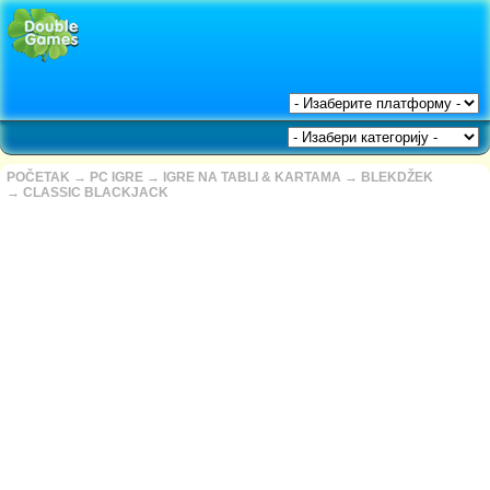
POČETAK
→
PC IGRE
→
IGRE NA TABLI & KARTAMA
→
BLEKDŽEK
→
CLASSIC BLACKJACK