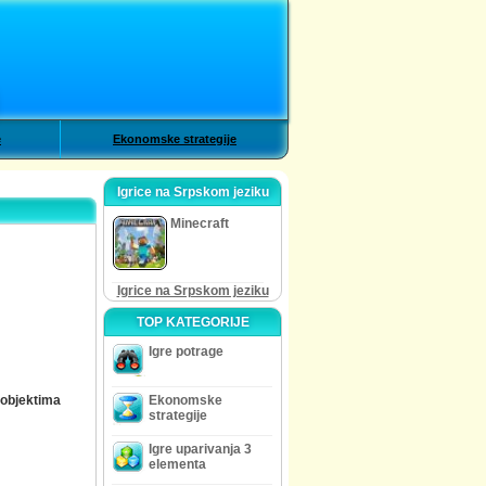
e
Ekonomske strategije
Igrice na Srpskom jeziku
Minecraft
Igrice na Srpskom jeziku
TOP KATEGORIJE
Igre potrage
 objektima
Ekonomske
strategije
Igre uparivanja 3
elementa