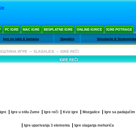
cow
Р
PC IGRE
MAC IGRE
BESPLATNE IGRE
ONLINE IGRICE
IGRE POTRAGE
Igre na tabli & kartama
Slagalice
Simulacije & Strategijsk
→
→
ВЕШТИНА ИГРЕ
SLAGALICE
IGRE REČI
IGRE REČI
igre
Igre u stilu Zume
Igre reči
Kviz igre
Mozgalice
Igre sa padajućim
Igre uparivanja 3 elementa
Igre slaganja mehurića