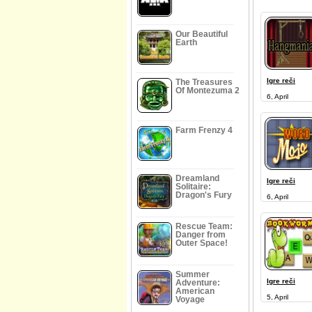
Our Beautiful
Earth
Igre reči
The Treasures
Of Montezuma 2
6, April
Farm Frenzy 4
Dreamland
Igre reči
Solitaire:
Dragon's Fury
6, April
Rescue Team:
Danger from
Outer Space!
Summer
Igre reči
Adventure:
American
5, April
Voyage