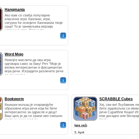
Hangmania
Ако вам се свиђа популарне
класичне игре Хангман, игре,
сигурно ће освојити Хангманиа твоје
срце! То је занимљива верзија
класичне игре. Попуните...
i
Word Mojo
Немојте мислити да ова игра
одговара само за баку! Реч "Мојо је
веома интересантан и фасцинантан
игра речи. Изградити различите речи
са вашег пис...
i
Bookworm
SCRABBLE Cubes
Књишки мољац је очаравајуће
Хеј, сви ви! Љубавник п
образовни игра речи која ће бити
бити задовољна са овим
интересантно за одрасле и децу!
речи Сцраббле Коцке! Игр
Ваш циљ је да се храни ово смешно
ком досадно или бескрајн
мало књишки мољац ...
прив...
i
Igre reči
5, April