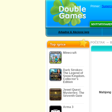
Primer:
Super
МУЛТИПЛАИЕ
Arkadne & Akcione igre
→
POČETAK
Top igrice
Minecraft
Dark Strokes:
The Legend of
Snow Kingdom.
Collector's
Edition
Jewel Quest
Mahjong 
Mysteries: The
Seventh Gate
Arma 3