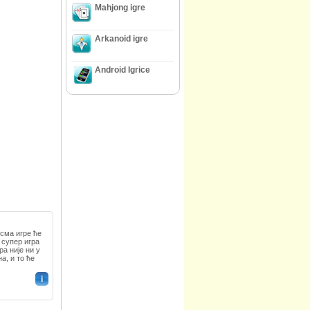
Mahjong igre
Arkanoid igre
Android Igrice
исма игре ће
 супер игра
а није ни у
а, и то ће
i