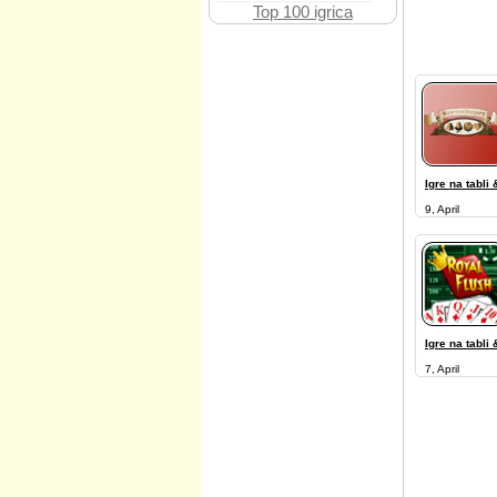
Top 100 igrica
Igre na tabli
9, April
Igre na tabli
7, April