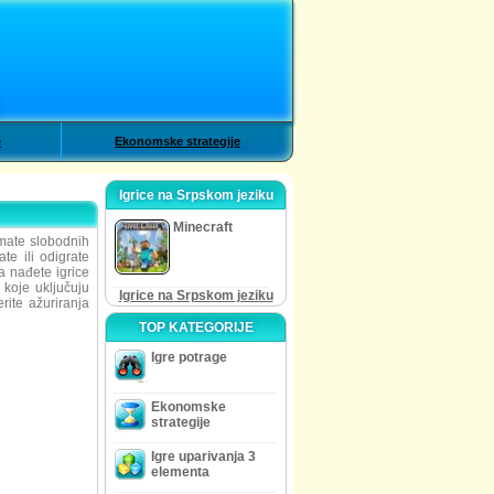
e
Ekonomske strategije
Igrice na Srpskom jeziku
Minecraft
imate slobodnih
te ili odigrate
a nađete igrice
 koje uključuju
Igrice na Srpskom jeziku
rite ažuriranja
TOP KATEGORIJE
Igre potrage
Ekonomske
strategije
Igre uparivanja 3
elementa