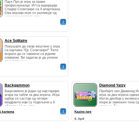
Паук Про је игра за праве
професионалце. Ит'са варијација
Спидер Солитаире са 4 апартмана.
Ова верзија игре се разликује од
нормалне верзије кори...
i
Ace Solitaire
Покушајте да своје вештине у игра
са картама "Ејс Солитаире!" Ћете
морати да се такмичи са једним
плејером. Ви задатак је да уклони
све картице и...
i
Backgammon
Diamond Yatzy
Бацкгаммон је један од најстаријих
Пробајте ово Диамонд Иат
игара на табли за два играча. Игра
игра за два играча одмах
одбор се састоји од четири
Иатзи двобоја у великој 
квадранта који су подељени у 6
коцке је замењен тона сј
области. Циљ игре...
камење. Та...
i
 & kartama
Kazino igre
9, April