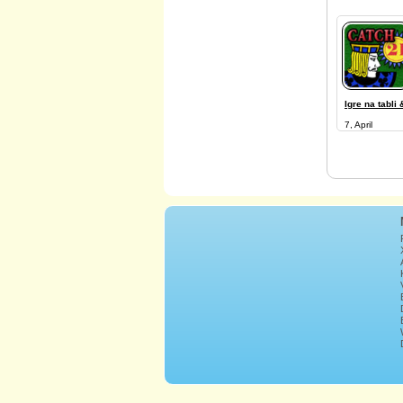
Igre na tabli
7, April