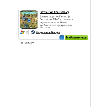
Battle For The Galaxy
Баттле фор тхе Галаки је
бесплатна ММО стратешка
видео игра за мобилне
уређаје и веб претраживач
коју је ра...
Druge strateške igre
i
Набавите игру
25, January