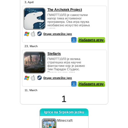
3, April
The Archotek Project
ГМ40ТТ10Л3 је самостални
напор тима истоименог
програмера. Ова игра пружа
необавезно искуство играња
улога ...
Druge strateške igre
i
Набавите игру
23, March
Stellaris
ГМ40ТТ10Л3 је велика
стратешка игра научне
фантастике коју је развио
тим Парадок Студиос.
Поред основа стра...
Druge strateške igre
i
Набавите игру
11, March
1
Igrice na Srpskom jeziku
Minecraft