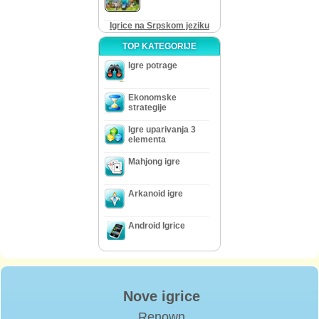
Igrice na Srpskom jeziku
TOP KATEGORIJE
Igre potrage
Ekonomske
strategije
Igre uparivanja 3
elementa
Mahjong igre
Arkanoid igre
Android Igrice
Nove igrice
Renown