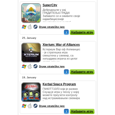
SuperCity
Добродошли у рај
ГРАДИТЕЉА ГРАДА!
Забавите се и оживите своје
најамбициозније
архитектонске снове!
Изградит...
Druge strateške igre
i
Набавите игру
25, January
Xterium: War of Alliances
Кстериум Вар оф Аллианцес
- је стратешка игра
смештена у свемир, са
хиљадама играча из целог
света који се ...
Druge strateške igre
i
Набавите игру
19, January
Kerbal Space Program
ГМ40ТТ10Л3 који је развио
Скуад је игра у песку у којој
можете преузети контролу
над истраживањем свемира
г...
Druge strateške igre
i
Набавите игру