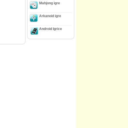
Mahjong igre
Arkanoid igre
Android Igrice