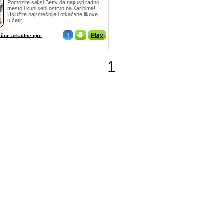
Pomozite seksi Betty da napusti radno
mesto i kupi sebi ostrvo na Karibima!
Uslužite najsmešnije i otkačene likove
u četir...
i
_
Play
ične arkadne igre
1