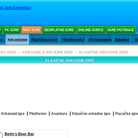
g Jade Expedition
Р
PC IGRE
MAC IGRE
BESPLATNE IGRE
ONLINE IGRICE
IGRE POTRAGE
ma
Igre potrage
Praznične igrice
Filmske igrice
Мултиплаиер
Slagalice
Si
→
→
AC IGRE
ARKADNE & AKCIONE IGRE
KLASIČNE ARKADNE IGRE
KLASIČNE ARKADNE IGRE
Arkanoid igre
Platforme
Avanture
Klasične arkadne igre
Pucačke igr
Betty's Beer Bar