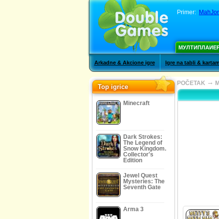
Primer:
MahJon
МУЛТИПЛАИЕ
Arkadne & Akcione igre
Igre na tabli & karta
→
POČETAK
M
Top igrice
Minecraft
Dark Strokes:
The Legend of
Snow Kingdom.
Collector's
Edition
Jewel Quest
Mysteries: The
Seventh Gate
Arma 3