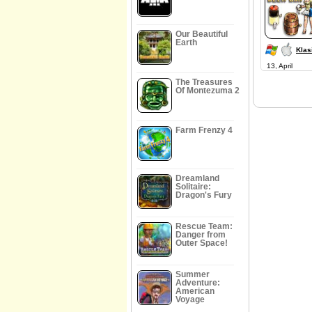
Our Beautiful
Earth
Klas
13, April
The Treasures
Of Montezuma 2
Farm Frenzy 4
Dreamland
Solitaire:
Dragon's Fury
Rescue Team:
Danger from
Outer Space!
Summer
Adventure:
American
Voyage