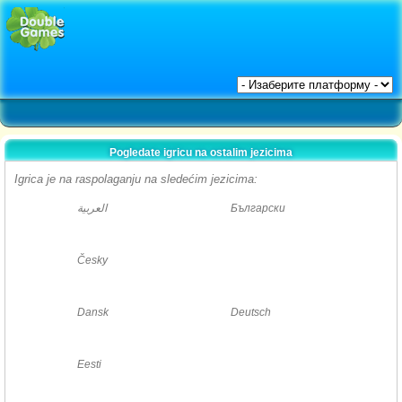
Pogledate igricu na ostalim jezicima
Igrica je na raspolaganju na sledećim jezicima:
العربية
Български
Česky
Dansk
Deutsch
Eesti