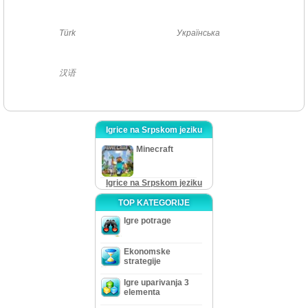
Türk
Українська
汉语
Igrice na Srpskom jeziku
Minecraft
Igrice na Srpskom jeziku
TOP KATEGORIJE
Igre potrage
Ekonomske
strategije
Igre uparivanja 3
elementa