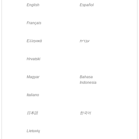
English
Español
Français
Ελληνικά
עברית
Hrvatski
Magyar
Bahasa
Indonesia
Italiano
日本語
한국어
Lietuvių