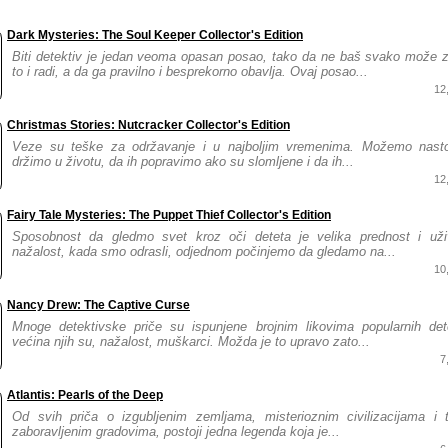
Dark Mysteries: The Soul Keeper Collector's Edition
Biti detektiv je jedan veoma opasan posao, tako da ne baš svako može 
to i radi, a da ga pravilno i besprekorno obavlja. Ovaj posao...
12
Christmas Stories: Nutcracker Collector's Edition
Veze su teške za održavanje i u najboljim vremenima. Možemo nastoj
držimo u životu, da ih popravimo ako su slomljene i da ih...
12
Fairy Tale Mysteries: The Puppet Thief Collector's Edition
Sposobnost da gledmo svet kroz oči deteta je velika prednost i uživ
nažalost, kada smo odrasli, odjednom počinjemo da gledamo na...
10
Nancy Drew: The Captive Curse
Mnoge detektivske priče su ispunjene brojnim likovima popularnih dete
većina njih su, nažalost, muškarci. Možda je to upravo zato...
7
Atlantis: Pearls of the Deep
Od svih priča o izgubljenim zemljama, misterioznim civilizacijama i
zaboravljenim gradovima, postoji jedna legenda koja je...