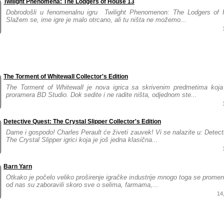
Twilight Phenomena: The Lodgers of House 13
Dobrodošli u fenomenalnu igru ​​ Twilight Phenomenon: The Lodgers of
Slažem se, ime igre je malo otrcano, ali tu ništa ne možemo...
The Torment of Whitewall Collector's Edition
The Torment of Whitewall je nova igrica sa skrivenim predmetima koja
proramera BD Studio. Dok sedite i ne radite ništa, odjednom ste...
Detective Quest: The Crystal Slipper Collector's Edition
Dame i gospodo! Charles Perault će živeti zauvek! Vi se nalazite u: Detec
The Crystal Slipper igrici koja je još jedna klasična...
Barn Yarn
Otkako je počelo veliko proširenje igračke industrije mnogo toga se promen
od nas su zaboravili skoro sve o selima, farmama,...
14