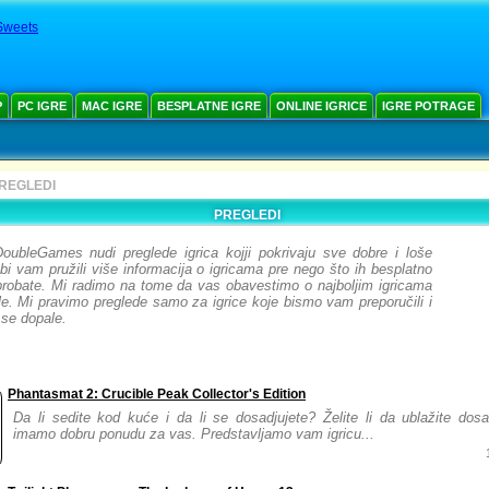
Sweets
Р
PC IGRE
MAC IGRE
BESPLATNE IGRE
ONLINE IGRICE
IGRE POTRAGE
REGLEDI
PREGLEDI
oubleGames nudi preglede igrica kojji pokrivaju sve dobre i loše
bi vam pružili više informacija o igricama pre nego što ih besplatno
 probate. Mi radimo na tome da vas obavestimo o najboljim igricama
le. Mi pravimo preglede samo za igrice koje bismo vam preporučili i
se dopale.
Phantasmat 2: Crucible Peak Collector's Edition
Da li sedite kod kuće i da li se dosadjujete? Želite li da ublažite do
imamo dobru ponudu za vas. Predstavljamo vam igricu...