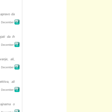
zapravo da
, December
ati da ih
, December
anje, ali,
, December
ktiva, ali
, December
 tajnama o