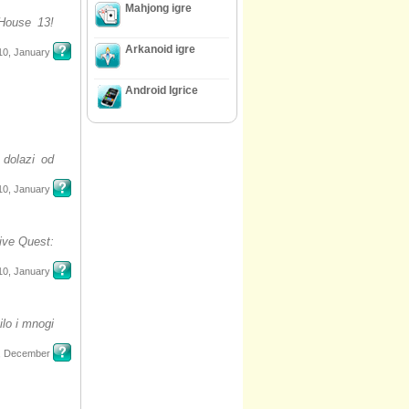
Mahjong igre
 House 13!
Arkanoid igre
10, January
Android Igrice
 dolazi od
10, January
tive Quest:
10, January
ilo i mnogi
, December