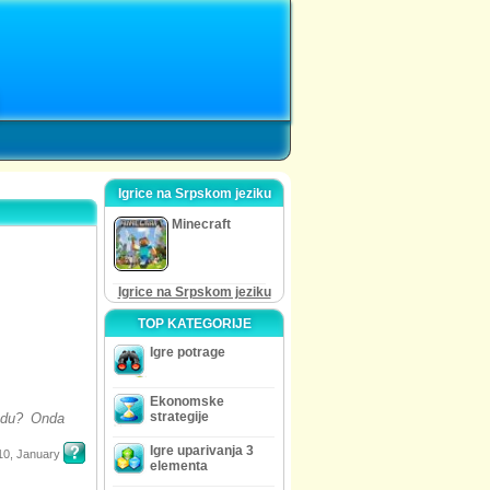
Igrice na Srpskom jeziku
Minecraft
Igrice na Srpskom jeziku
TOP KATEGORIJE
Igre potrage
Ekonomske
strategije
sadu? Onda
Igre uparivanja 3
10, January
elementa