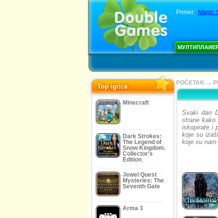
Primer:
Magic 
МУЛТИПЛАИЕ
POČETAK
→
P
Top igrice
Minecraft
Svaki dan D
strane kako 
iskopirate i
koje su izaš
Dark Strokes:
koje su nam 
The Legend of
Snow Kingdom.
Collector's
Edition
Jewel Quest
Mysteries: The
Seventh Gate
Arma 3