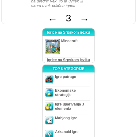
na srednji vek, to je uvijek ili
skoro uvek odlična igrica...
←
3
→
Igrice na Srpskom jeziku
Minecraft
Igrice na Srpskom jeziku
TOP KATEGORIJE
Igre potrage
Ekonomske
strategije
Igre uparivanja 3
elementa
Mahjong igre
Arkanoid igre