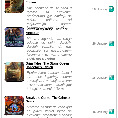
Edition
Nije neobično da se priča u
30, January
igrama sa skrivenim
predmetima igre baziraju na
nekim pričama od
najpoznatijih autora.
Naravno, razvojni timovi...
Spirits of Mystery: The Dark
Minotaur
Mitovi i legende nas mogu
odvesti do nekih dalekih,
28, January
dalekih zemalja, da nas
upoznaju sa neverovatnim
likovima i uz njih možemo
videti neverovatna...
Grim Tales: The Stone Queen
Collector's Edition
Epske bitke između dobra i
zla uvek izgledaju veoma
25, January
zanimljivo i uzbudljivo svima
- sva mala deca i odrasli ljudi
i tinejdžeri ih vole! Svako...
Break the Curse: The Crimson
Gems
Moramo priznati da kada god
se glavni zaplet igrice sa
16, January
skrivenim predmetima odnosi