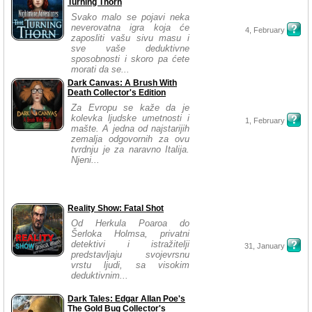
Turning Thorn
Svako malo se pojavi neka
neverovatna igra koja će
4, February
zaposliti vašu sivu masu i
sve vaše deduktivne
sposobnosti i skoro pa ćete
morati da se...
Dark Canvas: A Brush With
Death Collector's Edition
Za Evropu se kaže da je
kolevka ljudske umetnosti i
1, February
mašte. A jedna od najstarijih
zemalja odgovornih za ovu
tvrdnju je za naravno Italija.
Njeni...
Reality Show: Fatal Shot
Od Herkula Poaroa do
Šerloka Holmsa, privatni
detektivi i istražitelji
31, January
predstavljaju svojevrsnu
vrstu ljudi, sa visokim
deduktivnim...
Dark Tales: Edgar Allan Poe's
The Gold Bug Collector's