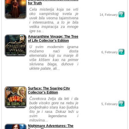
for Truth
Cela misterija koja se vrti
oko vampirskog sveta je
14, February
uvek bila veoma tajanstvena
i interesantna, a to je bila
velika inspiracija za mnoge
igre sa...
Amaranthine Voyage: The Tree
of Life Collector's Edition
U svim modernim igrama
možemo naći dosta
6, February
elemenata koji su manje ili
više klišem kao na primer
skrivena blaga, duhove i
uklete palate, ali...
Surface: The Soaring City
Collector's Edition
Čovekova želja da leti i da
bude visoko gore na nebu je
5, February
podjednako stara kao ljudska
što je i rasa. Dokaz leži u
svim legendama i
mitovima...
Nightmare Adventures: The