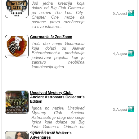
Još jedna kreacija koja
dolazi od Big Fish Games-a
po nazivu The Lost City:
5, August
Chapter One može da
postane pravo razočarenje
za sve iskusne...
Gourmania 3: Zoo Zoom
Treći deo serije Gourmania
koja dolazi od Alawar
Entertainment-a predstavlja
4, August
jedinstveni projekat koji je
zapravo neobična
kombinacija igrica...
Unsolved Mystery Club:
Ancient Astronauts Collector's
Edition
Igrica po nazivu Unsolved
3, August
Mystery Club: Ancient
Astronauts je drugi deo serije
igrica koje dolaze od Big
Fish Games-a. Odmah na
početku, ima i...
Syberia - Kate Walker's
Adventures