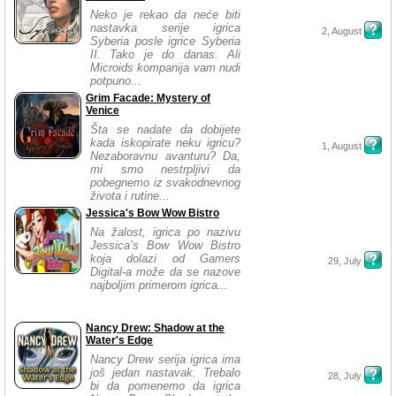
Neko je rekao da neće biti
nastavka serije igrica
2, August
Syberia posle igrice Syberia
II. Tako je do danas. Ali
Microids kompanija vam nudi
potpuno...
Grim Facade: Mystery of
Venice
Šta se nadate da dobijete
kada iskopirate neku igricu?
1, August
Nezaboravnu avanturu? Da,
mi smo nestrpljivi da
pobegnemo iz svakodnevnog
života i rutine...
Jessica's Bow Wow Bistro
Na žalost, igrica po nazivu
Jessica’s Bow Wow Bistro
koja dolazi od Gamers
29, July
Digital-a može da se nazove
najboljim primerom igrica...
Nancy Drew: Shadow at the
Water's Edge
Nancy Drew serija igrica ima
još jedan nastavak. Trebalo
28, July
bi da pomenemo da igrica