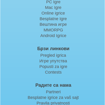
PC Igre
Mac Igre
Online igrice
Besplatne Igre
Вештина игре
MMORPG
Android Igrice
Брзи линкови
Pregled igrica
Игре упутства
Popusti za igre
Contests
Радите са нама
Partneri
Besplatne igrice za vaš sajt
Pravila privatnosti