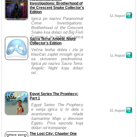
Investigations: Brotherhood of
the Crescent Snake Collector's
Edition
12, August
Igrica po nazivu Paranormal
Crime Investigations:
Brotherhood of the Crescent
Snake koa dolazi od Big Fish
Games-a je jedna od igrica
Sacra Terra: Angelic Night
sa...
Collector's Edition
Večna borba dobra i zla je
klasičan zaplet mnogih igrica
11, August
sa skrivenim predmetima.
Igrica po nazivu Sacra Terra:
Angelic Night koja dolazi
od...
Egypt Series The Prophecy:
Part 1
Egypt Series The Prophecy
e serija igrica iz tri dela o
10, August
avanturama mlade
šarmantne Maje u drevnom
Egiptu. Prva epizoda koja
dolazi od kompanije...
The Lost City: Chapter One