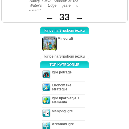
Nancy Drew: Shadow at the
Water’s Edge jeste u
svemu...
←
33
→
Igrice na Srpskom jeziku
Minecraft
Igrice na Srpskom jeziku
TOP KATEGORIJE
Igre potrage
Ekonomske
strategije
Igre uparivanja 3
elementa
Mahjong igre
Arkanoid igre