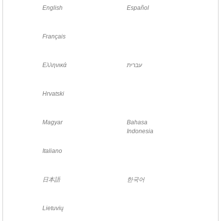
English
Español
Français
Ελληνικά
עברית
Hrvatski
Magyar
Bahasa
Indonesia
Italiano
日本語
한국어
Lietuvių