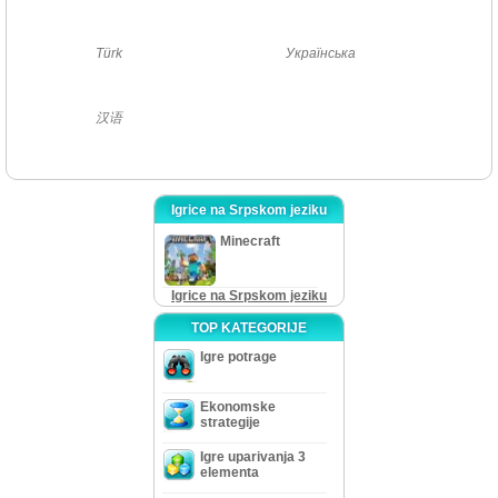
Türk
Українська
汉语
Igrice na Srpskom jeziku
Minecraft
Igrice na Srpskom jeziku
TOP KATEGORIJE
Igre potrage
Ekonomske
strategije
Igre uparivanja 3
elementa