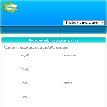
Pogledate igricu na ostalim jezicima
Igrica je na raspolaganju na sledećim jezicima:
العربية
Български
Česky
Dansk
Deutsch
Eesti