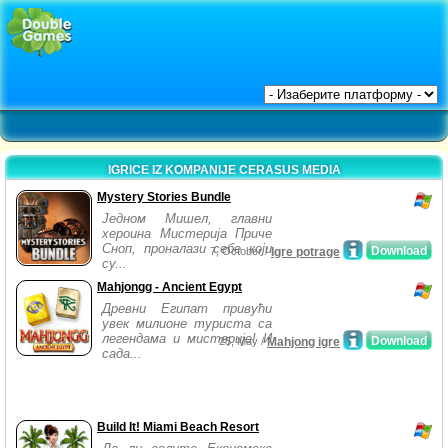
IGRICE IZ KOMPANIJE CERASUS MEDIA
Mystery Stories Bundle
Једном Мишел, главни
хероина Мистерија Приче
Сноп, проналази себе који
Download
7, October /
Igre potrage
су...
Mahjongg - Ancient Egypt
Древни Египат привући
увек милионе туриста са
легендама и мистерије! И
Download
25, May /
Mahjong igre
сада...
Build It! Miami Beach Resort