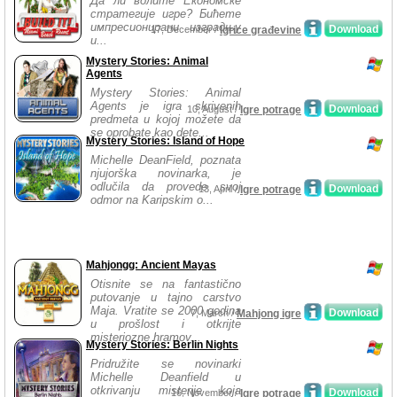
Да ли волите Економске
стратегије игре? Бићете
импресионирани изградњу
Download
17, December /
Igrice građevine
и...
Mystery Stories: Animal
Agents
Mystery Stories: Animal
Agents je igra skrivenih
Download
10, August /
Igre potrage
predmeta u kojoj možete da
se oprobate kao dete...
Mystery Stories: Island of Hope
Michelle DeanField, poznata
njujorška novinarka, je
odlučila da provede svoj
Download
13, April /
Igre potrage
odmor na Karipskim o...
Mahjongg: Ancient Mayas
Otisnite se na fantastično
putovanje u tajno carstvo
Maja. Vratite se 2000 godina
Download
7, March /
Mahjong igre
u prošlost i otkrijte
misteriozne hramov...
Mystery Stories: Berlin Nights
Pridružite se novinarki
Michelle Deanfield u
otkrivanju misterije koja
Download
16, November /
Igre potrage