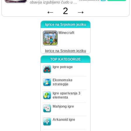
obavija izgubljeno čudo u ...
←
2
→
Igrice na Srpskom jeziku
Minecraft
Igrice na Srpskom jeziku
TOP KATEGORIJE
Igre potrage
Ekonomske
strategije
Igre uparivanja 3
elementa
Mahjong igre
Arkanoid igre