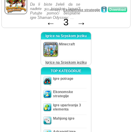
Da li biste želeli da se
nađete u tropskoj laguni?
Download
2, February /
Ekonomske strategije
Putujte pomoći besplatne
igre Shaman Odyssey: ...
←
3
→
Igrice na Srpskom jeziku
Minecraft
Igrice na Srpskom jeziku
TOP KATEGORIJE
Igre potrage
Ekonomske
strategije
Igre uparivanja 3
elementa
Mahjong igre
Arkanoid igre