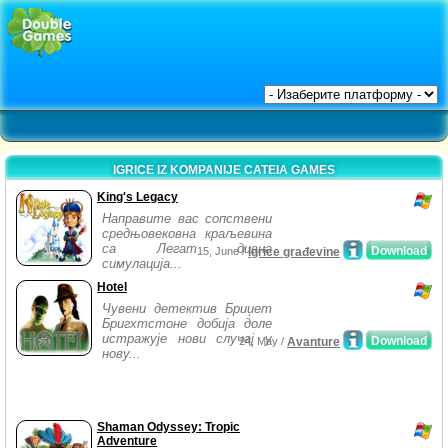
IGRICE IZ KOMPANIJE CATEIA GAMES
King's Legacy
Направите вас сопствени
средњовековна краљевина
са Легат дивна
Download
15, June /
Igrice građevine
симулација...
Hotel
Чувени детектив Бриџет
Бригхтстоне добија доле
истражује нови случај у
Download
24, May /
Avanture
нову...
Shaman Odyssey: Tropic
Adventure