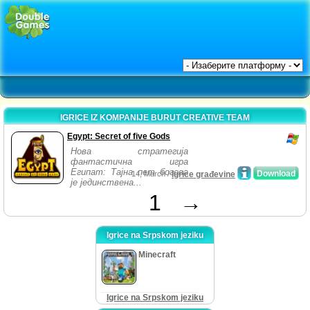
IGRICE IZ KOMPANIJE BURUT CREATIVE TEAM
Egypt: Secret of five Gods
Нова стратегија
фантастична игра
Египат: Тајна пет богова
Download
14, March /
Igrice građevine
је јединствена...
1
→
Igrice na Srpskom jeziku
Minecraft
Igrice na Srpskom jeziku