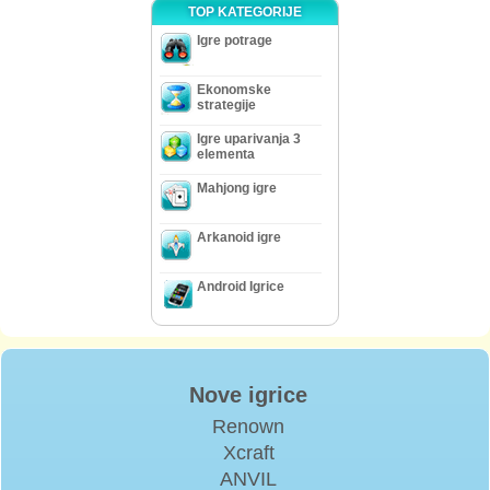
TOP KATEGORIJE
Igre potrage
Ekonomske
strategije
Igre uparivanja 3
elementa
Mahjong igre
Arkanoid igre
Android Igrice
Nove igrice
Renown
Xcraft
ANVIL