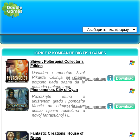
IGRICE IZ KOMPANIJE BIG FISH GAMES
Shiver: Poltergeist Collector's
Edition
Dosadan i monoton život
Rikarda Celinija se menja
Download
30, March /
Igre potrage
potpuno kada sazna da je
nasledio prelepo iman...
Phenomenon: City of Cyan
Razotkrijte istinu o
uništenom gradu i pomozite
Moniki da otkrije šta se
Download
26, March /
Igre potrage
desilo njenim roditelima u
novoj fantastičnoj i i...
Fantastic Creations: House of
Brass