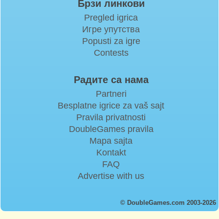
Брзи линкови
Pregled igrica
Игре упутства
Popusti za igre
Contests
Радите са нама
Partneri
Besplatne igrice za vaš sajt
Pravila privatnosti
DoubleGames pravila
Mapa sajta
Kontakt
FAQ
Advertise with us
© DoubleGames.com 2003-2026