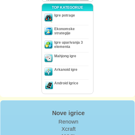
TOP KATEGORIJE
Igre potrage
Ekonomske
strategije
Igre uparivanja 3
elementa
Mahjong igre
Arkanoid igre
Android Igrice
Nove igrice
Renown
Xcraft