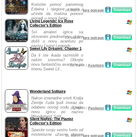
Koristite pomoć pametnog
Edwina i njegove savete i
Download
24, March /
Igre potrage
učinite da mašina ponovo
proradi u novoj fanta...
Living Legends: Ice Rose
Collector's Edition
Svi amateri igrica sa
skrivenim predmetima, dobro
Download
23, March /
Igre potrage
došli u novu avanturu po
nazivu Living Legends:...
Sweet Lily Dreams: Chapter 1
Da li ste ikada razmislili o
našim snovima? Otkrijte
novu fantastičnu avanturu po
Download
22, March /
Avanture
imenu Sweet Lil...
Wonderland Solitaire
Nakon iznenadne smrti Kralja
Zemlje čuda ljudi morau da
odaberu novog vođu. Igrajte
Download
20, March /
Pasijansi
novu igricu po nazivu
Wonderland Solit...
Silent Nights: The Pianist
Collector's Edition
Spasite svoju sestru Ivetu od
misteriozne užasne drevne
Download
16, March /
Igre potrage