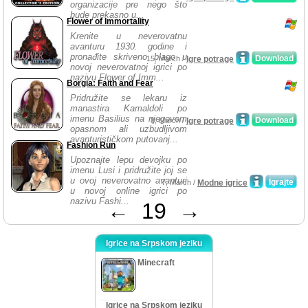
organizacije pre nego što
bude prekasno u...
Flower of Immortality
Krenite u neverovatnu
avanturu 1930. godine i
pronađite skriveno blago u
Download
15, March /
Igre potrage
novoj neverovatnoj igrici po
nazivu Flower of Imm...
Borgia: Faith and Fear
Pridružite se lekaru iz
manastira Kamaldoli po
imenu Basilius na njegovom
Download
8, March /
Igre potrage
opasnom ali uzbudljivom
avanturističkom putovanj...
Fashion Run
Upoznajte lepu devojku po
imenu Lusi i pridružite joj se
u ovoj neverovatno avanturi
Igrajte
7, March /
Modne igrice
u novoj online igrici po
nazivu Fashi...
←
19
→
Igrice na Srpskom jeziku
Minecraft
Igrice na Srpskom jeziku