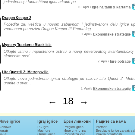
jedinstvenoj i fantastičnoj igrici arkade po ...
10, April /
Igre na tabli & kartama
Dragon Keeper 2
Pobedite zlu vešticu u novom zabavnom i jedinstvenom delu igrice upr
vremenom po nazivu Dragon Keeper 2! Prema leg...
9, April /
Ekonomske strategije
Mystery Trackers: Black Isle
Otkrijte istinu i napuštenom ostrvu u novoj neverovatnoj avanturističkoj 
skrivenim pred...
2, April /
Igre potrage
Life Quest® 2: Metropoville
Otkrijte novu jedinstvenu igricu strategije po nazivu Life Quest 2: Metro
uronite u svet...
1, April /
Ekonomske strategije
←
18
→
Nove igrice
Igraj igrice
Брзи линкови
Радите са нама
Renown
PC Igre
Pregled igrica
Partneri
Mac Igre
Игре упутства
Besplatne igrice za vaš saj
Xcraft
Online igrice
Popusti za igre
Pravila privatnosti
ANVIL