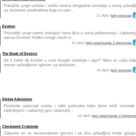
Pokažite svoje veštine i rešite veoma intrigantne misterije u novoj uzbudljiv
sa skrivenim predmetima koja će vam...
21, April /
Igre potrage
Evolver
Provedite svoje vreme kreirajući nova bića u novoj jedinstvenoj i zabavnoj 
nazivu Evolver! Koliko mnogo novih vr...
19, April /
Igre uparivanja 3 elementa
The Book of Desires
Da li želite da kročite u svet mnogih misterija i tajni? Neka se vaša želj
novom uzbudljivom igricom sa skrivenim...
18, April /
Igre potrage
Diving Adventure
Postanite radoznali ronilac i idite podvodno kako biste rešili misterij
zadivljujućo i zabavnoj igrici uparivanj...
16, April /
Igre uparivanja 3 elemen
Clockwork Crokinole
Zabavite se sa neverovatnom igricom i sa dva uzbudljiva moda igranja