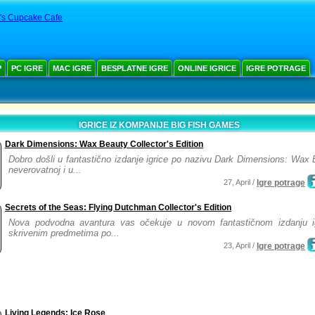
a's Cupcake Cafe
Р
PC IGRE
MAC IGRE
BESPLATNE IGRE
ONLINE IGRICE
IGRE POTRAGE
IGRICE IZ KOMPANIJE BIG FISH GAMES
Dark Dimensions: Wax Beauty Collector's Edition
Dobro došli u fantastično izdanje igrice po nazivu Dark Dimensions: Wax
neverovatnoj i u...
27, April /
Igre potrage
Secrets of the Seas: Flying Dutchman Collector's Edition
Nova podvodna avantura vas očekuje u novom fantastičnom izdanju i
skrivenim predmetima po...
23, April /
Igre potrage
Living Legends: Ice Rose