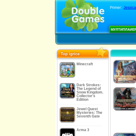
Primer:
Jessic
МУЛТИПЛАИЕ
Top igrice
Minecraft
Dark Strokes:
The Legend of
Snow Kingdom.
Collector's
Edition
Jewel Quest
Mysteries: The
Seventh Gate
Arma 3