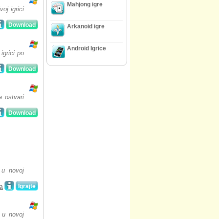
Mahjong igre
oj igrici
Download
Arkanoid igre
Android Igrice
igrici po
Download
a ostvari
Download
e u novoj
Igrajte
ta
 u novoj