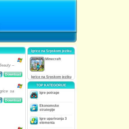
Igrice na Srpskom jeziku
Minecraft
 Beauty –
Download
Igrice na Srpskom jeziku
TOP KATEGORIJE
grice sa
Igre potrage
Download
Ekonomske
strategije
Igre uparivanja 3
elementa