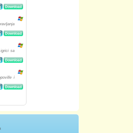
Download
avljanja
Download
igrici sa
Download
poville i
Download
t